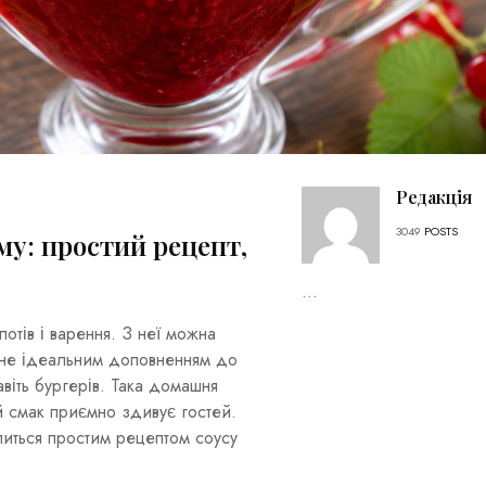
Редакція
3049
POSTS
му: простий рецепт,
...
тів і варення. З неї можна
тане ідеальним доповненням до
авіть бургерів. Така домашня
й смак приємно здивує гостей.
иться простим рецептом соусу