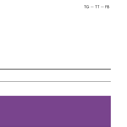
TG
TT
FB