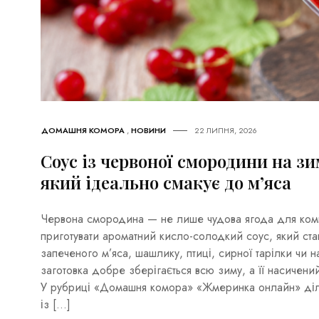
ДОМАШНЯ КОМОРА
,
НОВИНИ
22 ЛИПНЯ, 2026
Соус із червоної смородини на зи
який ідеально смакує до м’яса
Червона смородина — не лише чудова ягода для компо
приготувати ароматний кисло-солодкий соус, який с
запеченого м’яса, шашлику, птиці, сирної тарілки чи н
заготовка добре зберігається всю зиму, а її насичени
У рубриці «Домашня комора» «Жмеринка онлайн» діл
із […]