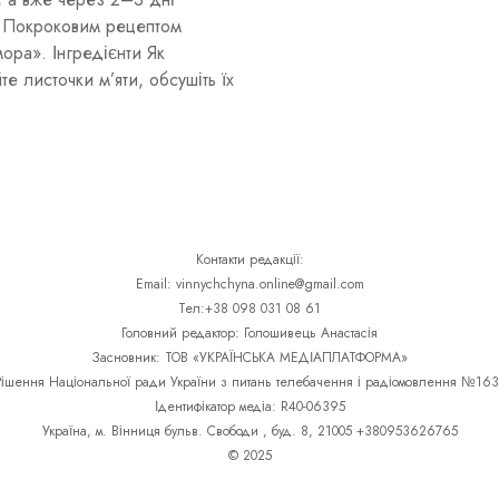
. Покроковим рецептом
ра». Інгредієнти Як
е листочки м’яти, обсушіть їх
Контакти редакції:
Email: vinnychchyna.online@gmail.com
Тел:+38 098 031 08 61
Головний редактор: Голошивець Анастасія
Засновник: ТОВ «УКРАЇНСЬКА МЕДІАПЛАТФОРМА»
Рішення Національної ради України з питань телебачення і радіомовлення №163
Ідентифікатор медіа: R40-06395
Україна, м. Вінниця бульв. Свободи , буд. 8, 21005 +380953626765
© 2025