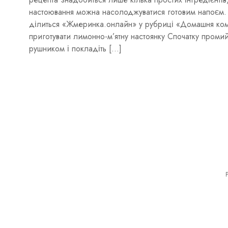
настоювання можна насолоджуватися готовим напоєм
ділиться «Жмеринка.oнлайн» у рубриці «Домашня комо
приготувати лимонно-м’ятну настоянку Спочатку промийт
рушником і покладіть […]