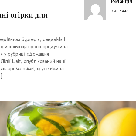
Редакція
3049
POSTS
ні огірки для
...
едієнтом бургерів, сендвічів і
користовуючи прості продукти та
» у рубриці «Домашня
ілії Цвіт, опублікований на її
дять ароматними, хрусткими та
…]