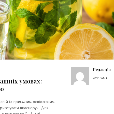
Редакція
3049
POSTS
ашніх умовах:
ою
...
напій із приємним освіжаючим
риготувати власноруч. Для
, а вже через 2–3 дні