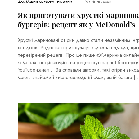
ДОМАШНЯ КОМОРА
,
НОВИНИ
10 ЛИПНЯ, 2026
Як приготувати хрусткі маринова
бургерів: рецепт як у McDonald’s
Хрусткі мариновані огірки давно стали незамінним інгр
хот-догів. Водночас приготувати їх можна і вдома, ви
перевірений рецепт. Про це пише «Жмеринка онлайн
комора», посилаючись на рецепт кулінарної блогерки Л
YouTube-каналі. За словами авторки, такі огірки вихо
мають знайомий кисло-солодкий смак, який багато [