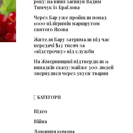
року: на війні загинув Вадим
Тимчук із Браїлова
Через Бар уже пройшли понад
1000 пілігримів маршрутом
святого Якова
Жителя Бару затримали під час
передачі $12 тисяч за
«відстрочку» від служби
На Жмеринщині підтвердили 11
випадків сказу: майже 300 людей
звернулися через укуси тварин
КАТЕГОРІЇ
Відео
Війна
Домашня комора