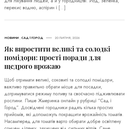
для лікування людей, а й у городництві. Йод, зеленка,
перекис водню, аспірин і […]
НОВИНИ
,
САД І ГОРОД
20 ЛИПНЯ, 2026
Як виростити великі та солодкі
помідори: прості поради для
щедрого врожаю
Щоб отримати великі, соковиті та солодкі помідори,
важливо правильно обрати місце для посадки,
дотримуватися режиму поливу та своєчасно підживлювати
рослини. Пише Жмеринка онлайн у рубриці “Сад і
Город”. Досвідчені городники радять кілька простих
прийомів, які допоможуть покращити врожайність томатів.
Насамперед для томатів варто обирати добре освітлену
сонцем ділянку, захищену від сильних вітрів. Саме