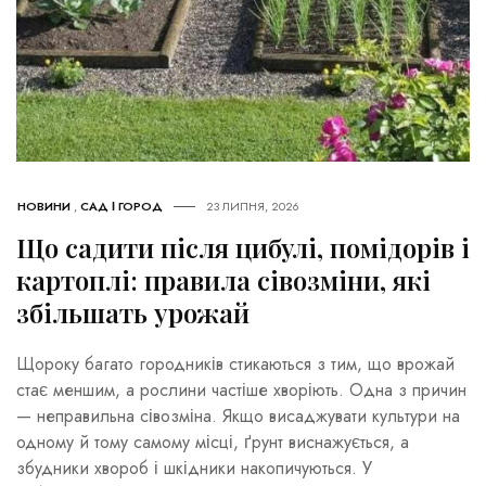
НОВИНИ
,
САД І ГОРОД
23 ЛИПНЯ, 2026
Що садити після цибулі, помідорів і
картоплі: правила сівозміни, які
збільшать урожай
Щороку багато городників стикаються з тим, що врожай
стає меншим, а рослини частіше хворіють. Одна з причин
— неправильна сівозміна. Якщо висаджувати культури на
одному й тому самому місці, ґрунт виснажується, а
збудники хвороб і шкідники накопичуються. У