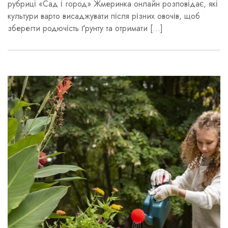
рубриці «Сад і город» Жмеринка онлайн розповідає, які
культури варто висаджувати після різних овочів, щоб
зберегти родючість ґрунту та отримати […]