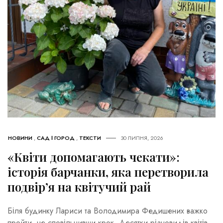
НОВИНИ
,
САД І ГОРОД
,
ТЕКСТИ
30 ЛИПНЯ, 2026
«Квіти допомагають чекати»:
історія барчанки, яка перетворила
подвір’я на квітучий рай
Біля будинку Лариси та Володимира Федишених важко
пройти, не сповільнивши крок. Десятки різновидів квітів