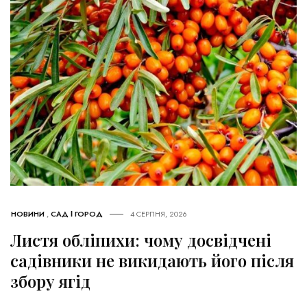
НОВИНИ
,
САД І ГОРОД
4 СЕРПНЯ, 2026
Листя обліпихи: чому досвідчені
садівники не викидають його після
збору ягід