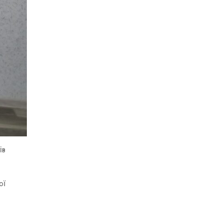
ів
ої