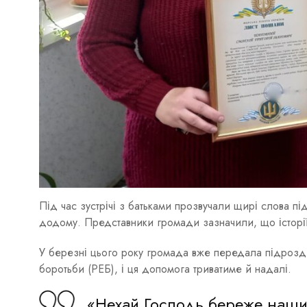
Під час зустрічі з батьками прозвучали щирі слова п
додому. Представники громади зазначили, що історії
У березні цього року громада вже передала підрозд
боротьби (РЕБ), і ця допомога триватиме й надалі.
«Нехай Господь береже наших