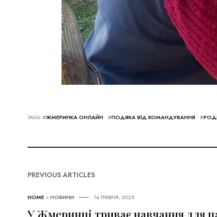
TAGS: #
ЖМЕРИНКА ОНЛАЙН
#
ПОДЯКА ВІД КОМАНДУВАННЯ
#
РОД
PREVIOUS ARTICLES
HOME
>
НОВИНИ
14 ТРАВНЯ, 2025
У Жмеринці триває навчання для па