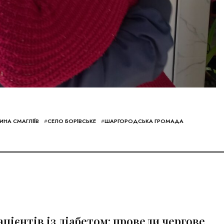
ИНА СМАГЛІЇВ
#
СЕЛО БОРІВСЬКЕ
#
ШАРГОРОДСЬКА ГРОМАДА
цієнтів із діабетом: провели чергове