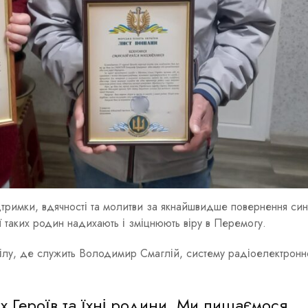
ідтримки, вдячності та молитви за якнайшвидше повернення син
 таких родин надихають і зміцнюють віру в Перемогу.
ілу, де служить Володимир Смаглій, систему радіоелектронн
 Героїв та їхні родини. Ми пишаємося