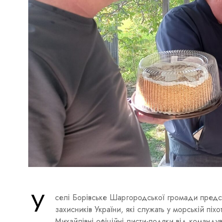
У
селі Борівське Шаргородської громади пред
захисників України, які служать у морській пі
Михайлівні офіційні листи-подяки від командув