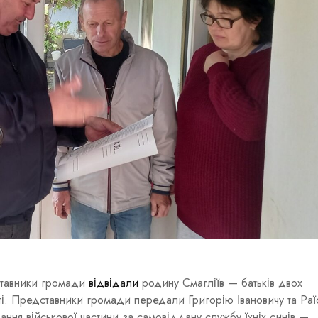
ставники громади
відвідали
родину Смагліїв — батьків двох
хоті. Представники громади передали Григорію Івановичу та Раї
ання військової частини за самовіддану службу їхніх синів —