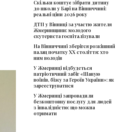
Скільки коштує зібрати дитину
до школи у Барі на Вінниччині:
реальні ціни 2026 року
ДТП у Вінниці за участю жителя
Жмеринщини: молодого
скутериста госпіталізували
На Вінниччині зберігся розкішний
палац початку ХХ століття: хто
ним володів
У Жмеринці відбудеться
патріотичний забіг «Шаную
воїнів, біжу за Героїв України»: як
зареєструватися
У Жмеринці запровадили
безкоштовну послугу для людей
з інвалідністю: що можна
отримати