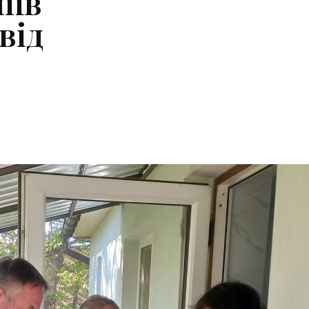
іїв
від