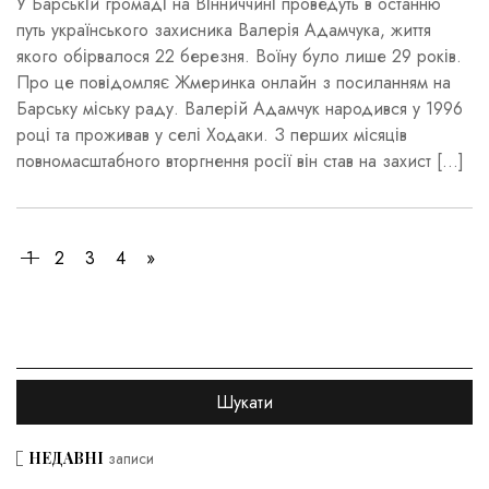
У Барській громаді на Вінниччині проведуть в останню
путь українського захисника Валерія Адамчука, життя
якого обірвалося 22 березня. Воїну було лише 29 років.
Про це повідомляє Жмеринка онлайн з посиланням на
Барську міську раду. Валерій Адамчук народився у 1996
році та проживав у селі Ходаки. З перших місяців
повномасштабного вторгнення росії він став на захист […]
1
2
3
4
»
НЕДАВНІ
записи