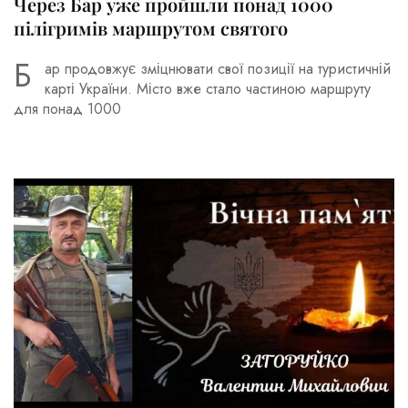
Через Бар уже пройшли понад 1000
пілігримів маршрутом святого
Б
ар продовжує зміцнювати свої позиції на туристичній
карті України. Місто вже стало частиною маршруту
для понад 1000