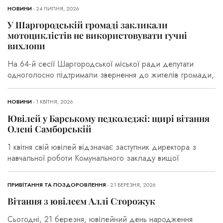
НОВИНИ
- 24 ЛИПНЯ, 2026
Н
У Шаргородській громаді закликали
У
мотоциклістів не використовувати гучні
м
вихлопи
в
На 64-й сесії Шаргородської міської ради депутати
Н
одноголосно підтримали звернення до жителів громади,
о
НОВИНИ
- 1 КВІТНЯ, 2026
Н
Ювілей у Барському педколеджі: щирі вітання
Ю
Олені Самборській
О
1 квітня свій ювілей відзначає заступник директора з
1 
навчальної роботи Комунального закладу вищої
н
ПРИВІТАННЯ ТА ПОЗДОРОВЛЕННЯ
- 21 БЕРЕЗНЯ, 2026
ПР
Вітання з ювілеєм Аллі Сторожук
В
Сьогодні, 21 березня, ювілейний день народження
С