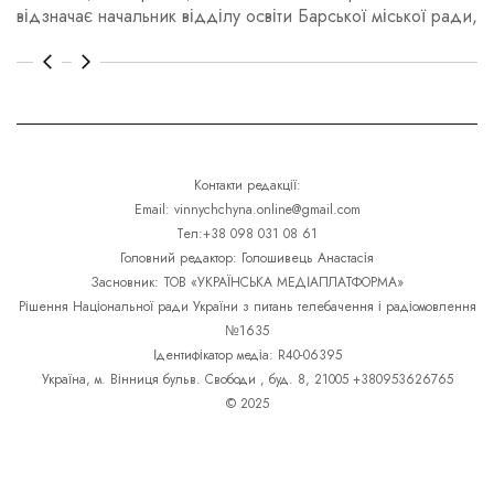
відзначає начальник відділу освіти Барської міської ради,
ві
Контакти редакції:
Email: vinnychchyna.online@gmail.com
Тел:+38 098 031 08 61
Головний редактор: Голошивець Анастасія
Засновник: ТОВ «УКРАЇНСЬКА МЕДІАПЛАТФОРМА»
Рішення Національної ради України з питань телебачення і радіомовлення
№1635
Ідентифікатор медіа: R40-06395
Україна, м. Вінниця бульв. Свободи , буд. 8, 21005 +380953626765
© 2025