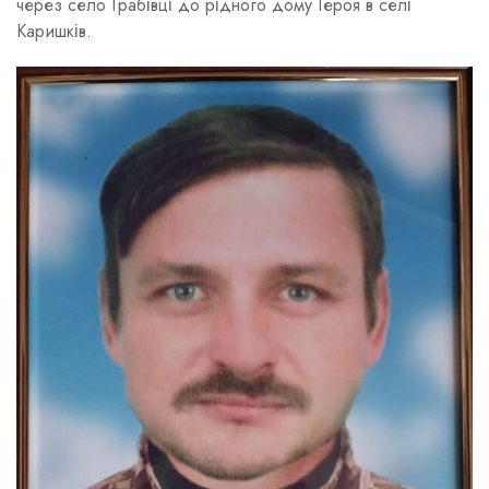
через село Грабівці до рідного дому Героя в селі
Каришків.