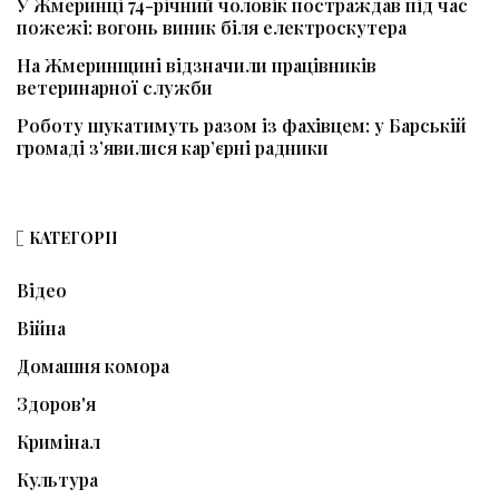
У Жмеринці 74-річний чоловік постраждав під час
пожежі: вогонь виник біля електроскутера
На Жмеринщині відзначили працівників
ветеринарної служби
Роботу шукатимуть разом із фахівцем: у Барській
громаді з’явилися кар’єрні радники
КАТЕГОРІЇ
Відео
Війна
Домашня комора
Здоров'я
Кримінал
Культура