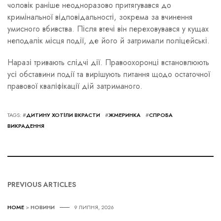
чоловік раніше неодноразово притягувався до
кримінальної відповідальності, зокрема за вчинення
умисного вбивства. Після втечі він переховувався у кущах
неподалік місця події, де його й затримали поліцейські.
Наразі тривають слідчі дії. Правоохоронці встановлюють
усі обставини події та вирішують питання щодо остаточної
правової кваліфікації дій затриманого.
TAGS: #
ДИТИНУ ХОТІЛИ ВКРАСТИ
#
ЖМЕРИНКА
#
СПРОБА
ВИКРАДЕННЯ
PREVIOUS ARTICLES
HOME
>
НОВИНИ
9 ЛИПНЯ, 2026