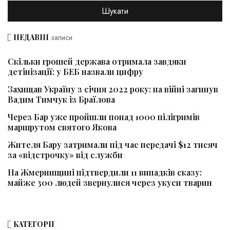
НЕДАВНІ
записи
Скільки грошей держава отримала завдяки
детінізації: у БЕБ назвали цифру
Захищав Україну з січня 2022 року: на війні загинув
Вадим Тимчук із Браїлова
Через Бар уже пройшли понад 1000 пілігримів
маршрутом святого Якова
Жителя Бару затримали під час передачі $12 тисяч
за «відстрочку» від служби
На Жмеринщині підтвердили 11 випадків сказу:
майже 300 людей звернулися через укуси тварин
КАТЕГОРІЇ