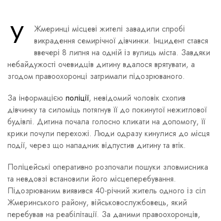
У
Жмеринці місцеві жителі завадили спробі
викрадення семирічної дівчинки. Інцидент стався
ввечері 8 липня на одній із вулиць міста. Завдяки
небайдужості очевидців дитину вдалося врятувати, а
згодом правоохоронці затримали підозрюваного.
За інформацією
поліції
, невідомий чоловік схопив
дівчинку та силоміць потягнув її до покинутої нежитлової
будівлі. Дитина почала голосно кликати на допомогу, її
крики почули перехожі. Люди одразу кинулися до місця
події, через що нападник відпустив дитину та втік.
Поліцейські оперативно розпочали пошуки зловмисника
та невдовзі встановили його місцеперебування.
Підозрюваним виявився 40-річний житель одного із сіл
Жмеринського району, військовослужбовець, який
перебував на реабілітації. За даними правоохоронців,