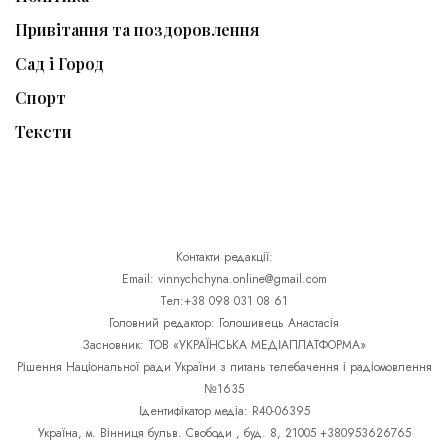
Привітання та поздоровлення
Сад і Город
Спорт
Тексти
Контакти редакції:
Email: vinnychchyna.online@gmail.com
Тел:+38 098 031 08 61
Головний редактор: Голошивець Анастасія
Засновник: ТОВ «УКРАЇНСЬКА МЕДІАПЛАТФОРМА»
Рішення Національної ради України з питань телебачення і радіомовлення
№1635
Ідентифікатор медіа: R40-06395
Україна, м. Вінниця бульв. Свободи , буд. 8, 21005 +380953626765