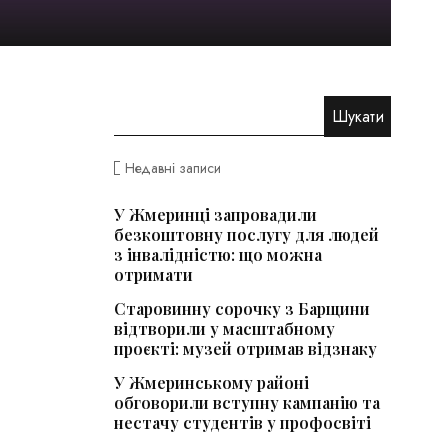
Недавні записи
У Жмеринці запровадили
безкоштовну послугу для людей
з інвалідністю: що можна
отримати
Старовинну сорочку з Барщини
відтворили у масштабному
проєкті: музей отримав відзнаку
У Жмеринському районі
обговорили вступну кампанію та
нестачу студентів у профосвіті