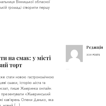
чальниця Вінницької обласної
ській громаді створили першу
Редакція
3038
POSTS
и на смак: у місті
вий торт
...
оже стати новою гастрономічною
ві смаки, історію міста та
окзал, пише Жмеринка онлайн.
і презентували «Жмеринський
жі кав’ярень Олени Данько, яка
и, новий […]