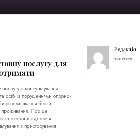
Редакція
3038
POSTS
товну послугу для
 отримати
...
 послугу з консультування
та осіб із порушеннями опорно-
обити помешкання більш
о проживання. Про це
ня та охорони здоров’я
ьтування з пристосування