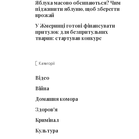
Яблука масово обсипаються? Чим
підживити яблуню, щоб зберегти
врожай
У Жмеринці готові фінансувати
притулок для безпритульних
тварин: стартував конкурс
Категорії
Відео
Війна
Домашня комора
Здоров'я
Кримінал
Культура