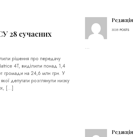
Редакція
3038
POSTS
У 28 сучасних
...
алили рішення про передачу
atrice 4T, виділили понад 1,4
т громади на 24,6 млн грн. У
 якої депутати розглянули низку
х, […]
Редакція