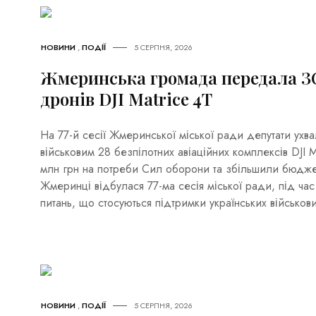
НОВИНИ
,
ПОДІЇ
5 СЕРПНЯ, 2026
Жмеринська громада передала ЗС
дронів DJI Matrice 4T
На 77-й сесії Жмеринської міської ради депутати ухв
військовим 28 безпілотних авіаційних комплексів DJI M
млн грн на потреби Сил оборони та збільшили бюдже
Жмеринці відбулася 77-ма сесія міської ради, під час
питань, що стосуються підтримки українських військови
НОВИНИ
,
ПОДІЇ
5 СЕРПНЯ, 2026