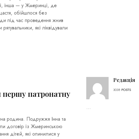
і, інша — у Жмеринці, де
щастя, обійшлося без
ди під час проведення жнив
 рятувальники, які ліквідували
Редакція
3038
POSTS
и першу патронатну
...
на родина. Подружжя Інна та
али договір із Жмеринською
ння дітей, які опинилися у