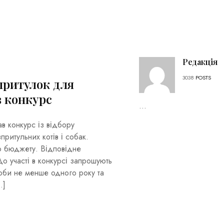
Редакція
3038
POSTS
притулок для
в конкурс
...
ав конкурс із відбору
притульних котів і собак.
о бюджету. Відповідне
 участі в конкурсі запрошують
соби не менше одного року та
…]