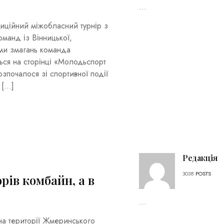
...
диційний міжобласний турнір з
оманд із Вінницької,
ами змагань команда
ся на сторінці «Молодьспорт
почалося зі спортивної події
 […]
Редакція
3038
POSTS
ів комбайн, а в
...
на території Жмеринського