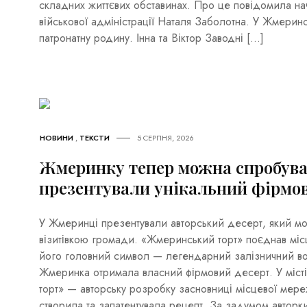
складних життєвих обставинах. Про це повідомила на
військової адміністрації Наталя Заболотна. У Жмерин
патронатну родину. Інна та Віктор Заводні […]
НОВИНИ
,
ТЕКСТИ
5 СЕРПНЯ, 2026
Жмеринку тепер можна спробуват
презентували унікальний фірмо
У Жмеринці презентували авторський десерт, який м
візитівкою громади. «Жмеринський торт» поєднав місце
його головний символ — легендарний залізничний в
Жмеринка отримала власний фірмовий десерт. У міст
торт» — авторську розробку засновниці місцевої мере
створила та запатентувала рецепт. За задумом авторк