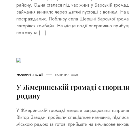
району. Одна сталася під час жнив у Барській громад
займання виникло через дитячі пустощі з вогнем. На 
постраждалих. Поблизу села Шершні Барської грома
загорівся комбайн. На місце події оперативно прибули
пожежу та […]
НОВИНИ
,
ПОДІЇ
5 СЕРПНЯ, 2026
У Жмеринській громаді створил
родину
У Жмеринській громаді вперше запрацювала патронат
Віктор Заводні пройшли спеціальне навчання, підпис
міською радою та готові приймати на тимчасове вихова