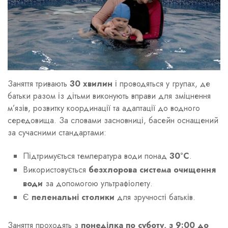
Заняття тривають
30 хвилин
і проводяться у групах, де
батьки разом із дітьми виконують вправи для зміцнення
м’язів, розвитку координації та адаптації до водного
середовища. За словами засновниці, басейн оснащений
за сучасними стандартами:
Підтримується температура води понад
30°C
.
Використовується
безхлорова система очищення
води
за допомогою ультрафіолету.
Є
пеленальні столики
для зручності батьків.
Заняття проходять з
понеділка по суботу, з 9:00 до