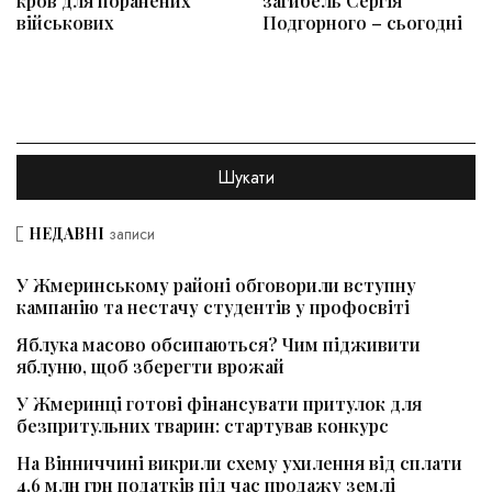
кров для поранених
загибель Сергія
військових
Подгорного – сьогодні
НЕДАВНІ
записи
У Жмеринському районі обговорили вступну
кампанію та нестачу студентів у профосвіті
Яблука масово обсипаються? Чим підживити
яблуню, щоб зберегти врожай
У Жмеринці готові фінансувати притулок для
безпритульних тварин: стартував конкурс
На Вінниччині викрили схему ухилення від сплати
4,6 млн грн податків під час продажу землі