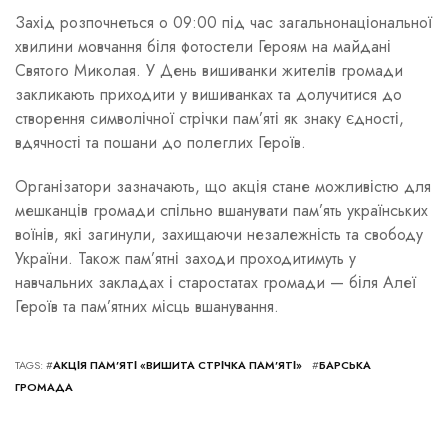
Захід розпочнеться о 09:00 під час загальнонаціональної
хвилини мовчання біля фотостели Героям на майдані
Святого Миколая. У День вишиванки жителів громади
закликають приходити у вишиванках та долучитися до
створення символічної стрічки пам’яті як знаку єдності,
вдячності та пошани до полеглих Героїв.
Організатори зазначають, що акція стане можливістю для
мешканців громади спільно вшанувати пам’ять українських
воїнів, які загинули, захищаючи незалежність та свободу
України. Також пам’ятні заходи проходитимуть у
навчальних закладах і старостатах громади — біля Алеї
Героїв та пам’ятних місць вшанування.
TAGS: #
АКЦІЯ ПАМ’ЯТІ «ВИШИТА СТРІЧКА ПАМ’ЯТІ»
#
БАРСЬКА
ГРОМАДА