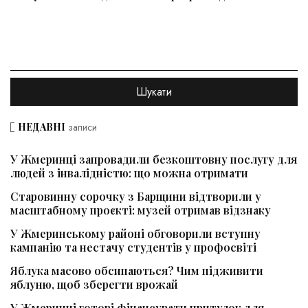
НЕДАВНІ
записи
У Жмеринці запровадили безкоштовну послугу для
людей з інвалідністю: що можна отримати
Старовинну сорочку з Барщини відтворили у
масштабному проєкті: музей отримав відзнаку
У Жмеринському районі обговорили вступну
кампанію та нестачу студентів у профосвіті
Яблука масово обсипаються? Чим підживити
яблуню, щоб зберегти врожай
У Жмеринці готові фінансувати притулок для