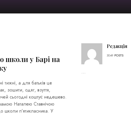
Редакція
3049
POSTS
о школи у Барі на
ку
...
і тижні, а для батьків це
, зошити, одяг, взуття,
ечей сьогодні коштує недешево.
 мамою Наталею Ставнічою
до школи п’ятикласника. У