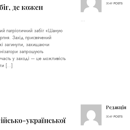
3049
POSTS
біг, де кожен
...
ний патріотичний забіг «Шаную
серпня. Захід присвячений
які загинули, захищаючи
анізатори запрошують
участь у заході — це можливість
ти […]
Редакція
3049
POSTS
ійсько-української