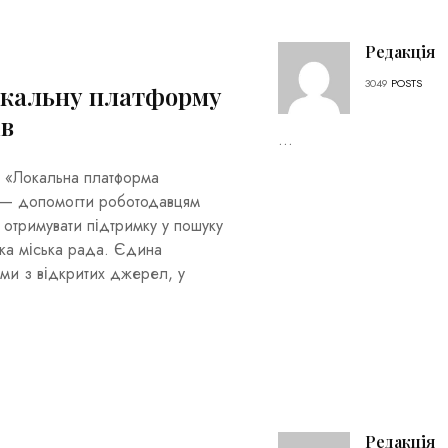
Редакція
3049
POSTS
локальну платформу
ів
...
у «Локальна платформа
а — допомогти роботодавцям
отримувати підтримку у пошуку
ька міська рада. Єдина
ими з відкритих джерел, у
Редакція