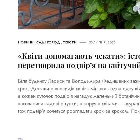
НОВИНИ
,
САД І ГОРОД
,
ТЕКСТИ
30 ЛИПНЯ, 2026
«Квіти допомагають чекати»: іст
перетворила подвір’я на квітучи
Біля будинку Лариси та Володимира Федишених важк
крок. Десятки різновидів квітів змінюють одна одну ві
а кожен куточок подвір’я нагадує маленький ботаніч
заховалися садові фігурки, а поруч з квітами – акурат
тож подвір’я хочеться розглядати крок за кроком. Пок