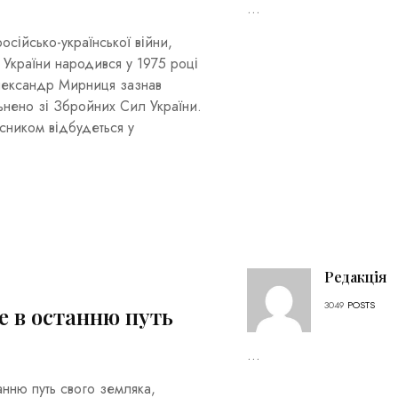
...
сійсько-української війни,
країни народився у 1975 році
Олександр Мирниця зазнав
ьнено зі Збройних Сил України.
сником відбудеться у
Редакція
3049
POSTS
е в останню путь
...
анню путь свого земляка,