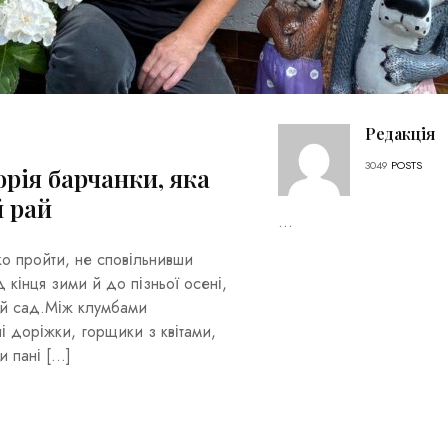
Редакція
3049
POSTS
орія барчанки, яка
й рай
...
о пройти, не сповільнивши
д кінця зими й до пізньої осені,
ний сад.Між клумбами
ні доріжки, горщики з квітами,
и пані […]