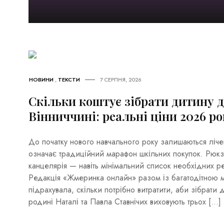
НОВИНИ
,
ТЕКСТИ
7 СЕРПНЯ, 2026
Скільки коштує зібрати дитину д
Вінниччині: реальні ціни 2026 ро
До початку нового навчального року залишаються лічен
означає традиційний марафон шкільних покупок. Рюкзак
канцелярія — навіть мінімальний список необхідних р
Редакція «Жмеринка онлайн» разом із багатодітною
підрахувала, скільки потрібно витратити, аби зібрати 
родині Наталі та Павла Ставнічих виховують трьох […]