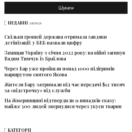
НЕДАВНІ
записи
Скільки грошей держава отримала завдяки
детінізації: у БЕБ назвали цифру
Захищав Україну з січня 2022 року: на війні загинув
Вадим Тимчук із Браїлова
Через Бар уже пройшли понад 1000 пілігримів
маршрутом святого Якова
Жителя Бару затримали під час передачі $12 тисяч
за «відстрочку» від служби
На Жмеринщині підтвердили 11 випадків сказу:
майже 300 людей звернулися через укуси тварин
КАТЕГОРІЇ