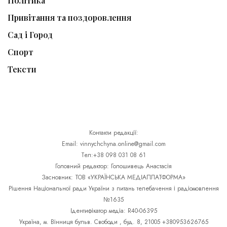
Політика
Привітання та поздоровлення
Сад і Город
Спорт
Тексти
Контакти редакції:
Email: vinnychchyna.online@gmail.com
Тел:+38 098 031 08 61
Головний редактор: Голошивець Анастасія
Засновник: ТОВ «УКРАЇНСЬКА МЕДІАПЛАТФОРМА»
Рішення Національної ради України з питань телебачення і радіомовлення
№1635
Ідентифікатор медіа: R40-06395
Україна, м. Вінниця бульв. Свободи , буд. 8, 21005 +380953626765