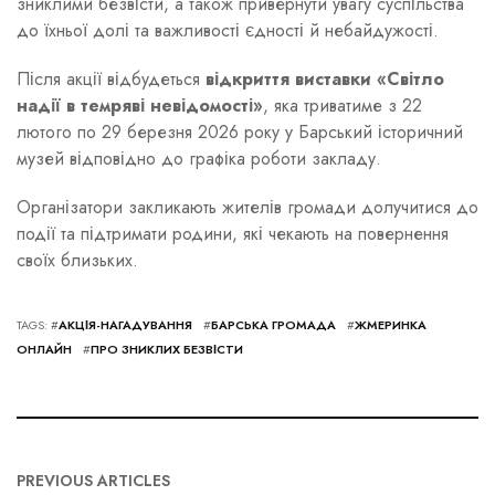
зниклими безвісти, а також привернути увагу суспільства
до їхньої долі та важливості єдності й небайдужості.
Після акції відбудеться
відкриття виставки «Світло
надії в темряві невідомості»
, яка триватиме з 22
лютого по 29 березня 2026 року у Барський історичний
музей відповідно до графіка роботи закладу.
Організатори закликають жителів громади долучитися до
події та підтримати родини, які чекають на повернення
своїх близьких.
TAGS: #
АКЦІЯ-НАГАДУВАННЯ
#
БАРСЬКА ГРОМАДА
#
ЖМЕРИНКА
ОНЛАЙН
#
ПРО ЗНИКЛИХ БЕЗВІСТИ
PREVIOUS ARTICLES