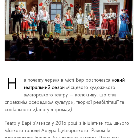
Н
а початку червня в місті Бар розпочався
новий
театральний сезон
місцевого художнього
аматорського театру — колективу, що став
справжнім осередком культури, творчої реабілітації та
соціального діалогу в громаді.
Театр у Барі з’явився у 2016 році з ініціативи тодішнього
міського голови Артура Цицюрського. Разом із
режисеркою Іриною Дєдовою та актором Романом