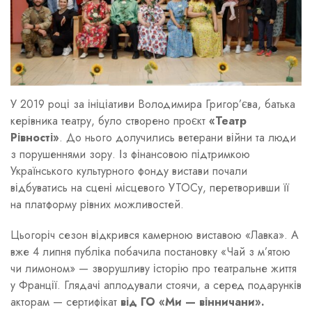
У 2019 році за ініціативи Володимира Григор’єва, батька
керівника театру, було створено проєкт
«Театр
Рівності»
. До нього долучились ветерани війни та люди
з порушеннями зору. Із фінансовою підтримкою
Українського культурного фонду вистави почали
відбуватись на сцені місцевого УТОСу, перетворивши її
на платформу рівних можливостей.
Цьогоріч сезон відкрився камерною виставою «Лавка». А
вже 4 липня публіка побачила постановку «Чай з м’ятою
чи лимоном» — зворушливу історію про театральне життя
у Франції. Глядачі аплодували стоячи, а серед подарунків
акторам — сертифікат
від ГО «Ми — вінничани».