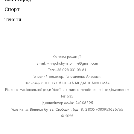
Спорт
Тексти
Контакти редакції:
Email: vinnychchyna.online@gmail.com
Тел:+38 098 031 08 61
Головний редактор: Голошивець Анастасія
Засновник: ТОВ «УКРАЇНСЬКА МЕДІАПЛАТФОРМА»
Рішення Національної ради України з питань телебачення і радіомовлення
№1635
Ідентифікатор медіа: R40-06395
Україна, м. Вінниця бульв. Свободи , буд. 8, 21005 +380953626765
© 2025