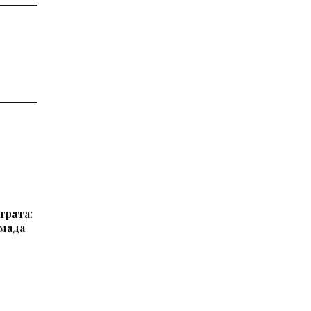
трата:
мада