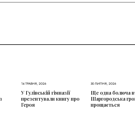
14 ТРАВНЯ, 2026
30 ЛИПНЯ, 2026
У Гулівській гімназії
Ще одна болюча в
з
презентували книгу про
Шаргородська гро
Героя
прощається