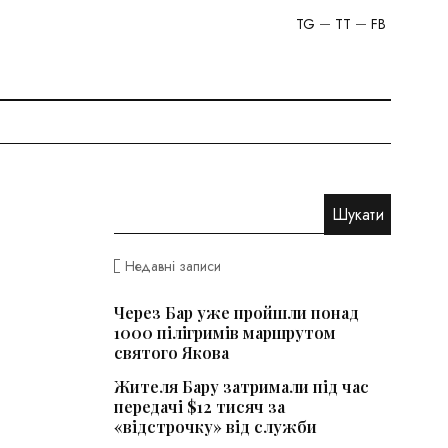
TG
TT
FB
Недавні записи
Через Бар уже пройшли понад
1000 пілігримів маршрутом
святого Якова
Жителя Бару затримали під час
передачі $12 тисяч за
«відстрочку» від служби