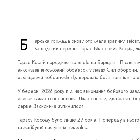
Б
арська громада знову отримала трагічну звістк
молодший сержант Тарас Вікторович Косий, як
Тарас Косий народився та виріс на Барщині. Після поч
виконував військовий обов’язок у лавах Сил оборони
захищаючи побратимів від ворожих безпілотників та 
У березні 2026 року під час виконання бойового зав
зазнав тяжкого поранення. Лікарі понад два місяці бо
серце Захисника зупинилося.
Тарасу Косому було лише 29 років. Попереду в нього б
та майбутнє наступних поколінь.