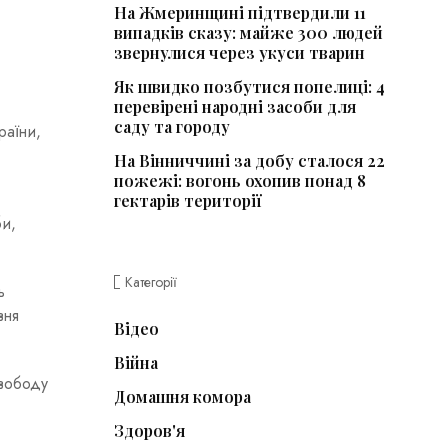
На Жмеринщині підтвердили 11
випадків сказу: майже 300 людей
звернулися через укуси тварин
Як швидко позбутися попелиці: 4
перевірені народні засоби для
саду та городу
раїни,
На Вінниччині за добу сталося 22
пожежі: вогонь охопив понад 8
гектарів території
би,
Категорії
ь
вня
Відео
Війна
свободу
Домашня комора
Здоров'я