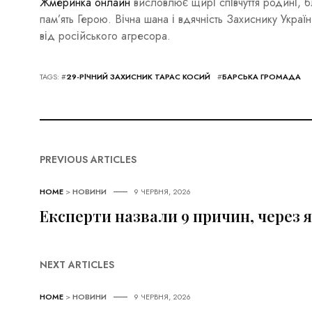
Жмеринка онлайн
висловлює щирі співчуття родині, б
пам’ять Герою. Вічна шана і вдячність Захиснику Укр
від російського агресора.
TAGS: #
29-РІЧНИЙ ЗАХИСНИК ТАРАС КОСИЙ
#
БАРСЬКА ГРОМАДА
PREVIOUS ARTICLES
HOME
>
НОВИНИ
9 ЧЕРВНЯ, 2026
Експерти назвали 9 причин, через 
NEXT ARTICLES
HOME
>
НОВИНИ
9 ЧЕРВНЯ, 2026