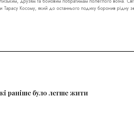
лизьким, друзям та бойовим побратимам полеглого воїна. Сві
аїни Тарасу Косому, який до останнього подиху боронив рідну 
які раніше було легше жити