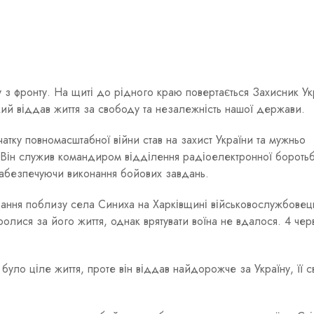
у з фронту. На щиті до рідного краю повертається Захисник Ук
ий віддав життя за свободу та незалежність нашої держави.
атку повномасштабної війни став на захист України та мужньо
. Він служив командиром відділення радіоелектронної бороть
забезпечуючи виконання бойових завдань.
дання поблизу села Синиха на Харківщині військовослужбовец
ролися за його життя, однак врятувати воїна не вдалося. 4 чер
уло ціле життя, проте він віддав найдорожче за Україну, її 