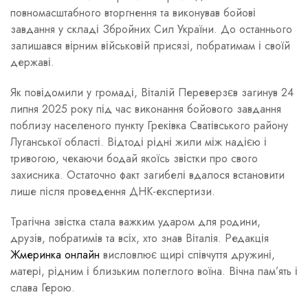
повномасштабного вторгнення та виконував бойові
завдання у складі Збройних Сил України. До останнього
залишався вірним військовій присязі, побратимам і своїй
державі.
Як повідомили у громаді, Віталій Переверзєв загинув 24
липня 2025 року під час виконання бойового завдання
поблизу населеного пункту Греківка Сватівського району
Луганської області. Відтоді рідні жили між надією і
тривогою, чекаючи бодай якоїсь звістки про свого
захисника. Остаточно факт загибелі вдалося встановити
лише після проведення ДНК-експертизи.
Трагічна звістка стала важким ударом для родини,
друзів, побратимів та всіх, хто знав Віталія. Редакція
Жмеринка онлайн
висловлює щирі співчуття дружині,
матері, рідним і близьким полеглого воїна. Вічна пам’ять і
слава Герою.