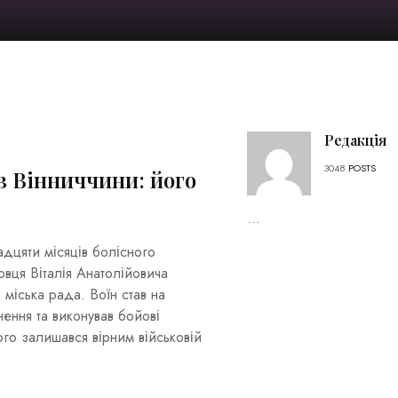
Редакція
3048
POSTS
з Вінниччини: його
...
дцяти місяців болісного
овця Віталія Анатолійовича
міська рада. Воїн став на
ення та виконував бойові
го залишався вірним військовій