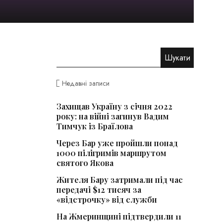
Недавні записи
Захищав Україну з січня 2022
року: на війні загинув Вадим
Тимчук із Браїлова
Через Бар уже пройшли понад
1000 пілігримів маршрутом
святого Якова
Жителя Бару затримали під час
передачі $12 тисяч за
«відстрочку» від служби
На Жмеринщині підтвердили 11