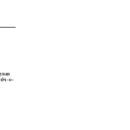
ував
ліч-о-