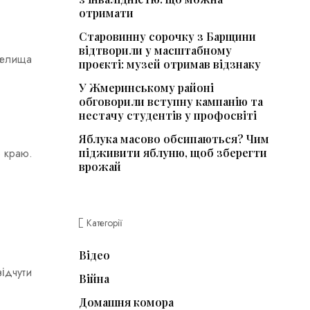
отримати
Старовинну сорочку з Барщини
відтворили у масштабному
 селища
проєкті: музей отримав відзнаку
У Жмеринському районі
обговорили вступну кампанію та
нестачу студентів у профосвіті
Яблука масово обсипаються? Чим
ю краю.
підживити яблуню, щоб зберегти
врожай
Категорії
Відео
відчути
Війна
Домашня комора