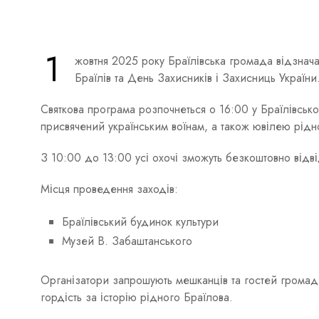
1
жовтня 2025 року Браїлівська громада відзнача
Браїлів та День Захисників і Захисниць України
Святкова програма розпочнеться о 16:00 у Браїлівськ
присвячений українським воїнам, а також ювілею рідно
З 10:00 до 13:00 усі охочі зможуть безкоштовно відві
Місця проведення заходів:
Браїлівський будинок культури
Музей В. Забаштанського
Організатори запрошують мешканців та гостей громади 
гордість за історію рідного Браїлова.