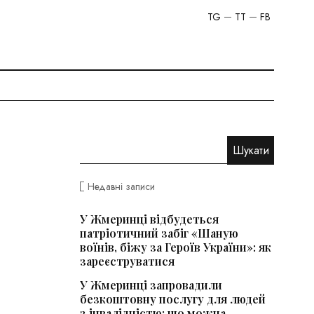
TG
TT
FB
Недавні записи
У Жмеринці відбудеться
патріотичний забіг «Шаную
воїнів, біжу за Героїв України»: як
зареєструватися
У Жмеринці запровадили
безкоштовну послугу для людей
з інвалідністю: що можна