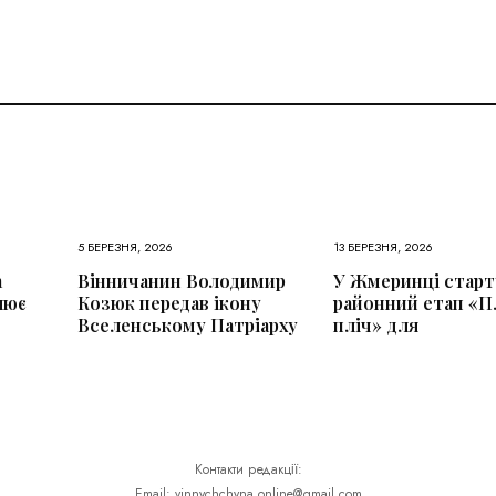
5 БЕРЕЗНЯ, 2026
13 БЕРЕЗНЯ, 2026
а
Вінничанин Володимир
У Жмеринці старт
лює
Козюк передав ікону
районний етап «П
Вселенському Патріарху
пліч» для
Контакти редакції:
Email: vinnychchyna.online@gmail.com