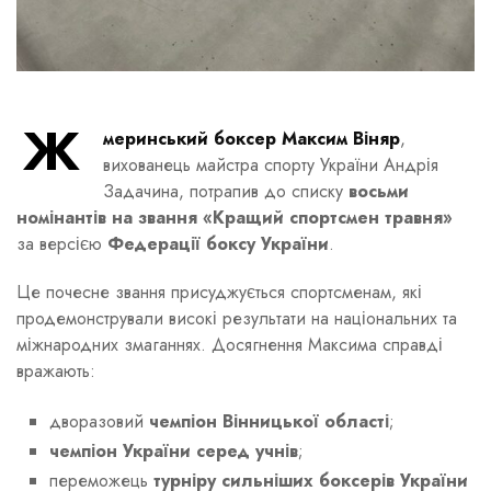
Ж
меринський боксер Максим Віняр
,
вихованець майстра спорту України Андрія
Задачина, потрапив до списку
восьми
номінантів на звання «Кращий спортсмен травня»
за версією
Федерації боксу України
.
Це почесне звання присуджується спортсменам, які
продемонстрували високі результати на національних та
міжнародних змаганнях. Досягнення Максима справді
вражають:
дворазовий
чемпіон Вінницької області
;
чемпіон України серед учнів
;
переможець
турніру сильніших боксерів України