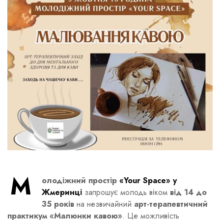
М
олодіжний простір
«Your Space» у
Жмеринці
запрошує молодь віком
від 14 до
35 років
на незвичайний
арт-терапевтичний
практикум «Малюнки кавою»
. Це можливість