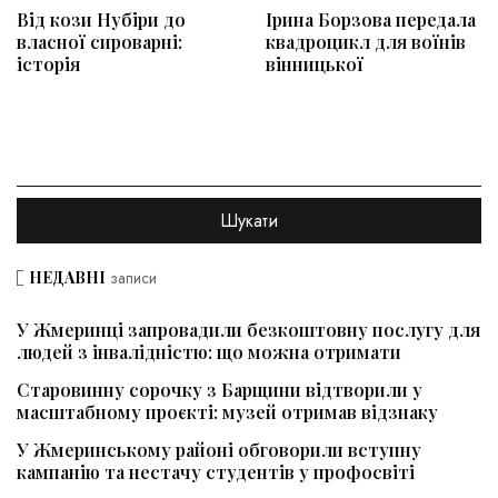
Від кози Нубіри до
Ірина Борзова передала
власної сироварні:
квадроцикл для воїнів
історія
вінницької
НЕДАВНІ
записи
У Жмеринці запровадили безкоштовну послугу для
людей з інвалідністю: що можна отримати
Старовинну сорочку з Барщини відтворили у
масштабному проєкті: музей отримав відзнаку
У Жмеринському районі обговорили вступну
кампанію та нестачу студентів у профосвіті