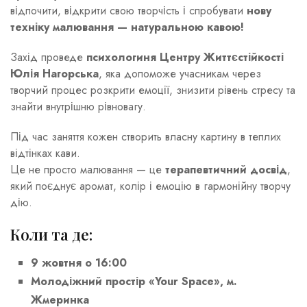
відпочити, відкрити свою творчість і спробувати
нову
техніку малювання — натуральною кавою!
Захід проведе
психологиня Центру Життєстійкості
Юлія Нагорська
, яка допоможе учасникам через
творчий процес розкрити емоції, знизити рівень стресу та
знайти внутрішню рівновагу.
Під час заняття кожен створить власну картину в теплих
відтінках кави.
Це не просто малювання — це
терапевтичний досвід
,
який поєднує аромат, колір і емоцію в гармонійну творчу
дію.
Коли та де:
9 жовтня о 16:00
Молодіжний простір «Your Space», м.
Жмеринка