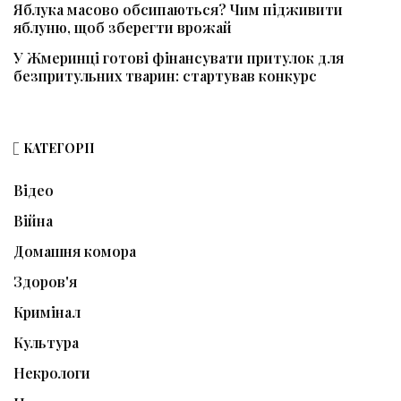
Яблука масово обсипаються? Чим підживити
яблуню, щоб зберегти врожай
У Жмеринці готові фінансувати притулок для
безпритульних тварин: стартував конкурс
КАТЕГОРІЇ
Відео
Війна
Домашня комора
Здоров'я
Кримінал
Культура
Некрологи