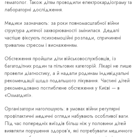
гематолог. Також дітям проводили електрокардіограму та
лабораторні дослідження.
Медики зазначають: за роки повномасштабної війни
структура дитячої захворюваності змінилася. Дедалі
частіше фіксують психоемоційні розлади, спричинені
тривалим стресом і виснаженням.
Обстеження пройшли діти військовослужбовців, із
багатодітних родин та пільгових категорій. Лікарі не лише
провели діагностику, а й надали родинам індивідуальні
рекомендації щодо подальшого лікування. Частині дітей
рекомендовано поглиблене обстеження у Києві — в
«Охматдиті».
Організатори наголошують: в умовах війни регулярні
профілактичні медичні огляди набувають особливої ваги.
Під час попередніх виїздів більш ніж у половини дітей
виявляли порушення здоров’я, які потребували медичного