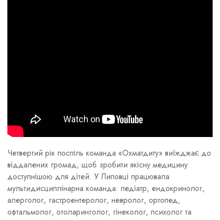
Четвертий рік поспіль команда «Охматдиту» виїжджає до
віддалених громад, щоб зробити якісну медицину
доступнішою для дітей. У Липовці працювала
мультидисциплінарна команда: педіатр, ендокринолог,
алерголог, гастроентеролог, невролог, ортопед,
офтальмолог, отоларинголог, гінеколог, психолог та