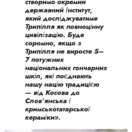
створимо окремий
державний Інститут,
який досліджуватиме
Трипілля як повноцінну
цивілізацію. Буде
соромно, якщо з
Трипілля не виросте 5–
7 потужних
національних гончарних
шкіл, які поєднають
нашу націю традицією
— від Косова до
Слов’янська і
кримськотатарської
кераміки».