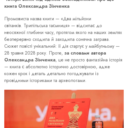
книга Олександра Зінченка
Промовиста назва книги — «Два мільйони
світанків. Трипільська таємниця» — відсилає до
неосяжної глибини часу, протягом якого на наших землях
безперервно сходила й заходила сонячна заграва.
Сюжет повісті унікальний: її дія стартує у майбутньому —
28 травня 2028 року. Проте,
за словами автора
Олександра Зінченка
, це не просто фантазійна історія
— книга є абсолютно історично достовірною, адже
кожен крок і деталь детально погоджували із
провідними істориками та археологами.