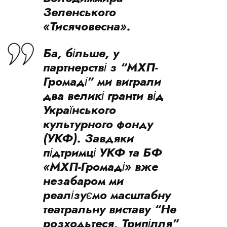
Зеленського
«Тисячовесна».
Ба, більше, у
партнерстві з “МХП-
Громаді” ми виграли
два великі гранти від
Українського
культурного фонду
(УКФ). Завдяки
підтримці УКФ та БФ
«МХП-Громаді» вже
незабаром ми
реалізуємо масштабну
театральну виставу “Не
розходьтеся, Трипілля”