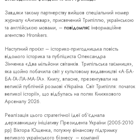
Завдяки такому партнерству вийшов спеціальний номер
журналу «Антиквар», присвячений Трипіллю, українською
та англійською мовами, –
повідомляє
інформаційне
агентство Hronikers.
Наступний проєкт – історико-пригодницька повість
відомого історика та публіциста Олександра
Зінченка «Два мільйони світанків. Трипільська таємниця»,
яка щойно побачила світ у культовому видавництві «А-БА-
БА-ГА-ЛА-МА-ГА». Книгу, власне, презентували на
великій публічній розмові «Україна. Світ Трипілля: початок
великої історії», що відбулась на полях Книжкового
Арсеналу 2026.
Реалізація цього стратегічної ідеї об’єднала
державницьку ініціативу Президента України (2005-2010
рр) Віктора Ющенка, потужну фінансову підтримку
великого українського бізнесу – компанії