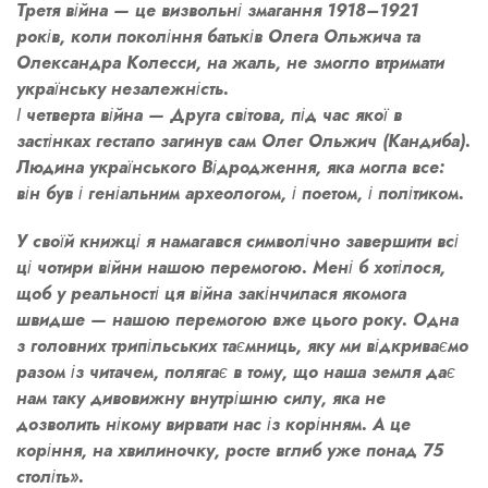
Третя війна — це визвольні змагання 1918–1921
років, коли покоління батьків Олега Ольжича та
Олександра Колесси, на жаль, не змогло втримати
українську незалежність.
І четверта війна — Друга світова, під час якої в
застінках гестапо загинув сам Олег Ольжич (Кандиба).
Людина українського Відродження, яка могла все:
він був і геніальним археологом, і поетом, і політиком.
У своїй книжці я намагався символічно завершити всі
ці чотири війни нашою перемогою. Мені б хотілося,
щоб у реальності ця війна закінчилася якомога
швидше — нашою перемогою вже цього року. Одна
з головних трипільських таємниць, яку ми відкриваємо
разом із читачем, полягає в тому, що наша земля дає
нам таку дивовижну внутрішню силу, яка не
дозволить нікому вирвати нас із корінням. А це
коріння, на хвилиночку, росте вглиб уже понад 75
століть».