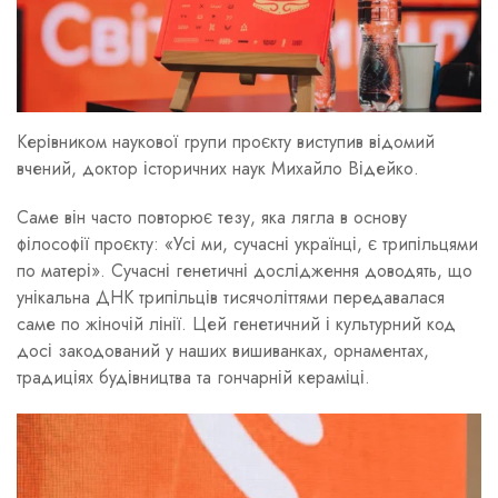
Керівником наукової групи проєкту виступив відомий
вчений, доктор історичних наук Михайло Відейко.
Саме він часто повторює тезу, яка лягла в основу
філософії проєкту: «Усі ми, сучасні українці, є трипільцями
по матері». Сучасні генетичні дослідження доводять, що
унікальна ДНК трипільців тисячоліттями передавалася
саме по жіночій лінії. Цей генетичний і культурний код
досі закодований у наших вишиванках, орнаментах,
традиціях будівництва та гончарній кераміці.