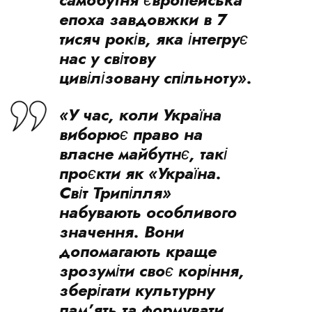
епоха завдовжки в 7
тисяч років, яка інтегрує
нас у світову
цивілізовану спільноту».
«У час, коли Україна
виборює право на
власне майбутнє, такі
проєкти як «Україна.
Світ Трипілля»
набувають особливого
значення. Вони
допомагають краще
зрозуміти своє коріння,
зберігати культурну
пам’ять та формувати