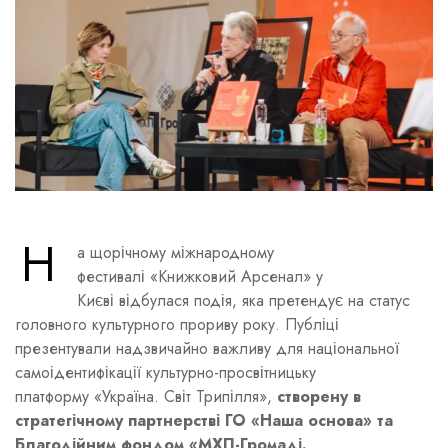
Н
а щорічному міжнародному
фестивалі «Книжковий Арсенал» у
Києві відбулася подія, яка претендує на статус
головного культурного прориву року. Публіці
презентували надзвичайно важливу для національної
самоідентифікації культурно-просвітницьку
платформу «Україна. Світ Трипілля»,
створену
в
стратегічному партнерстві ГО «Наша основа» та
Благодійним фондом «МХП-Громаді.