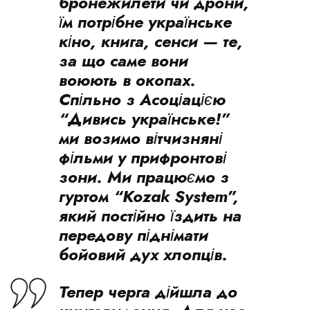
бронежилети чи дрони,
їм потрібне українське
кіно, книга, сенси — те,
за що саме вони
воюють в окопах.
Спільно з Асоціацією
“Дивись українське!”
ми возимо вітчизняні
фільми у прифронтові
зони. Ми працюємо з
гуртом “Kozak System”,
який постійно їздить на
передову піднімати
бойовий дух хлопців.
Тепер черга дійшла до