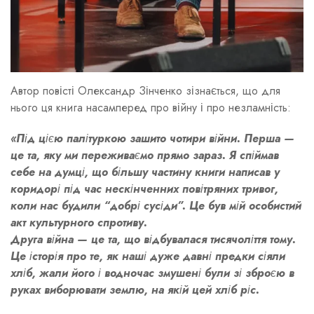
Автор повісті Олександр Зінченко зізнається, що для
нього ця книга насамперед про війну і про незламність:
«Під цією палітуркою зашито чотири війни. Перша —
це та, яку ми переживаємо прямо зараз. Я спіймав
себе на думці, що більшу частину книги написав у
коридорі під час нескінченних повітряних тривог,
коли нас будили “добрі сусіди”. Це був мій особистий
акт культурного спротиву.
Друга війна — це та, що відбувалася тисячоліття тому.
Це історія про те, як наші дуже давні предки сіяли
хліб, жали його і водночас змушені були зі зброєю в
руках виборювати землю, на якій цей хліб ріс.