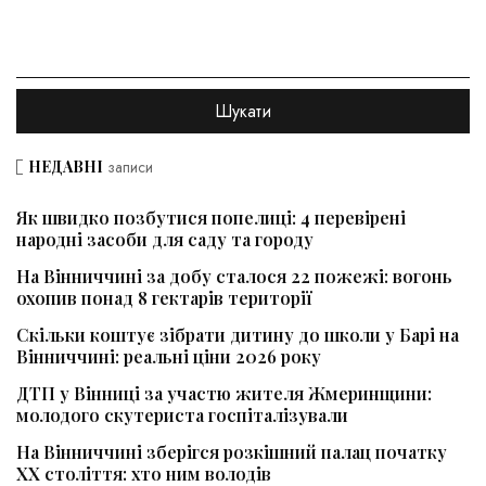
НЕДАВНІ
записи
Як швидко позбутися попелиці: 4 перевірені
народні засоби для саду та городу
На Вінниччині за добу сталося 22 пожежі: вогонь
охопив понад 8 гектарів території
Скільки коштує зібрати дитину до школи у Барі на
Вінниччині: реальні ціни 2026 року
ДТП у Вінниці за участю жителя Жмеринщини:
молодого скутериста госпіталізували
На Вінниччині зберігся розкішний палац початку
ХХ століття: хто ним володів