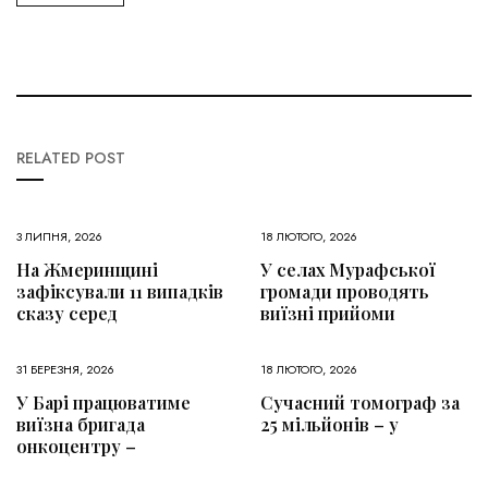
RELATED POST
3 ЛИПНЯ, 2026
18 ЛЮТОГО, 2026
На Жмеринщині
У селах Мурафської
зафіксували 11 випадків
громади проводять
сказу серед
виїзні прийоми
31 БЕРЕЗНЯ, 2026
18 ЛЮТОГО, 2026
У Барі працюватиме
Сучасний томограф за
виїзна бригада
25 мільйонів – у
онкоцентру –