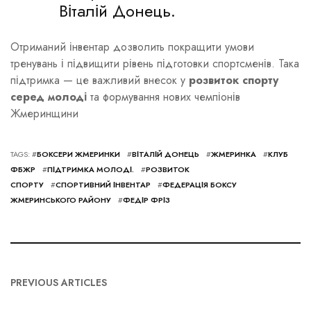
Віталій Донець.
Отриманий інвентар дозволить покращити умови
тренувань і підвищити рівень підготовки спортсменів. Така
підтримка — це важливий внесок у
розвиток спорту
серед молоді
та формування нових чемпіонів
Жмеринщини
TAGS: #
БОКСЕРИ ЖМЕРИНКИ
#
ВІТАЛІЙ ДОНЕЦЬ
#
ЖМЕРИНКА
#
КЛУБ
ФБЖР
#
ПІДТРИМКА МОЛОДІ.
#
РОЗВИТОК
СПОРТУ
#
СПОРТИВНИЙ ІНВЕНТАР
#
ФЕДЕРАЦІЯ БОКСУ
ЖМЕРИНСЬКОГО РАЙОНУ
#
ФЕДІР ФРІЗ
PREVIOUS ARTICLES