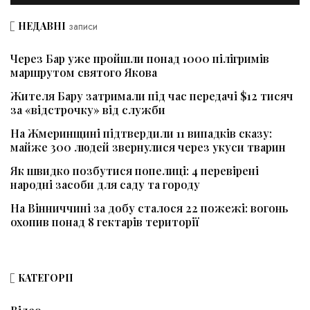
НЕДАВНІ
записи
Через Бар уже пройшли понад 1000 пілігримів
маршрутом святого Якова
Жителя Бару затримали під час передачі $12 тисяч
за «відстрочку» від служби
На Жмеринщині підтвердили 11 випадків сказу:
майже 300 людей звернулися через укуси тварин
Як швидко позбутися попелиці: 4 перевірені
народні засоби для саду та городу
На Вінниччині за добу сталося 22 пожежі: вогонь
охопив понад 8 гектарів території
КАТЕГОРІЇ