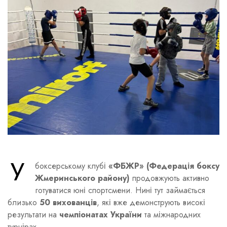
У
боксерському клубі
«ФБЖР» (Федерація боксу
Жмеринського району)
продовжують активно
готуватися юні спортсмени. Нині тут займається
близько
50 вихованців
, які вже демонструють високі
результати на
чемпіонатах України
та міжнародних
турнірах.