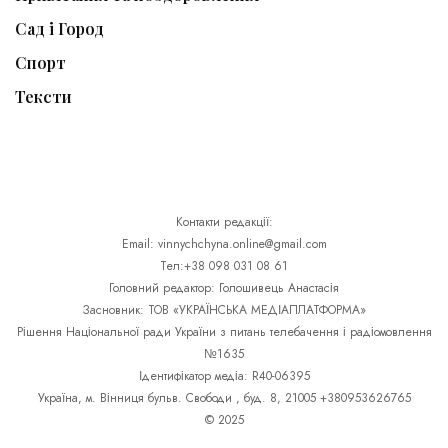
Сад і Город
Спорт
Тексти
Контакти редакції:
Email: vinnychchyna.online@gmail.com
Тел:+38 098 031 08 61
Головний редактор: Голошивець Анастасія
Засновник: ТОВ «УКРАЇНСЬКА МЕДІАПЛАТФОРМА»
Рішення Національної ради України з питань телебачення і радіомовлення
№1635
Ідентифікатор медіа: R40-06395
Україна, м. Вінниця бульв. Свободи , буд. 8, 21005 +380953626765
© 2025