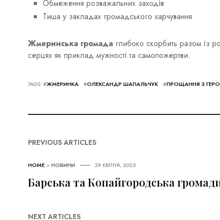
Обмеження розважальних заходів
Тиша у закладах громадського харчування
Жмеринська громада
глибоко скорбить разом із р
серцях як приклад мужності та самопожертви.
TAGS: #
ЖМЕРИНКА
#
ОЛЕКСАНДР ШАПАЛЬЧУК
#
ПРОЩАННЯ З ГЕР
PREVIOUS ARTICLES
HOME
>
НОВИНИ
29 КВІТНЯ, 2025
Барська та Копайгородська громад
NEXT ARTICLES