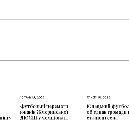
15 ТРАВНЯ, 2025
17 КВІТНЯ, 2025
и
Футбольні перемоги
Юнацький футбо
юнаків Жмеринської
об’єднав громади 
нінгу
ДЮСШ у чемпіонаті
стадіоні села