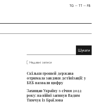
TG
TT
FB
Недавні записи
Скільки грошей держава
отримала завдяки детінізації: у
БЕБ назвали цифру
Захищав Україну з січня 2022
року: на війні загинув Вадим
Тимчук із Браїлова