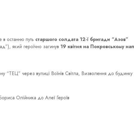
е в останню путь
старшого солдата 12-ї бригади “Азов”
ад”), який героїчно загинув
19 квітня на Покровському на
ну “ТЕЦ” через вулиці Воїнів Світла, Визволення до будинку
Бориса Олійника до Алеї Героїв