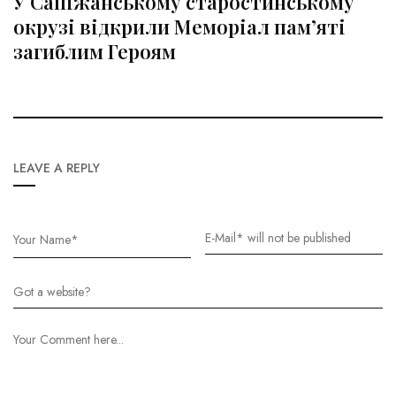
У Сапіжанському старостинському
окрузі відкрили Меморіал пам’яті
загиблим Героям
LEAVE A REPLY