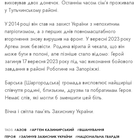
виховував двох донечок. Останнім часом сім’я проживала
у Тульчинському районі.
У 2014 році він став на захист України з непохитним
патріотизмом, а з перших днів повномасштабного
вторгнення знову вирушив на фронт. У вересні 2023 року
Артем зник безвісти. Родина вірила й чекала, що він
може бути в полоні, але пізніше стало відомо: Герой
загинув 17 вересня 2023 року під час виконання бойового
завдання в районі Роботине на Запоріжжі.
Барська (Шаргородська) громада висловлює найщиріші
співчуття родині, близьким, друзям та побратимам Героя.
Немає слів, які могли б зменшити цей біль.
Вічна і світла пам’ять Захиснику України.
TAGS: #
АЗОВ
#
АРТЕМ КАЗИМИРСЬКИЙ
#
ВШАНУВАННЯ
ГЕРОЯ
#
ЗАГИНУВ ЗАХИСНИК УКРАЇНИ
#
НАЦІОНАЛЬНА ГВАРДІЯ