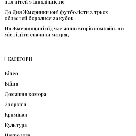
для дітей з інвалідністю
До Дня Жмеринки юні футболісти з трьох
областей боролися за кубок
На Жмеринщині під час жнив згорів комбайн, а в
місті діти спалили матрац
КАТЕГОРІЇ
Відео
Війна
Домашня комора
Здоров'я
Кримінал
Культура
Некрологи