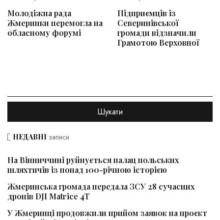
Молодіжна рада
Підприємців із
Жмеринки перемогла на
Северинівської
обласному форумі
громади відзначили
Грамотою Верховної
НЕДАВНІ
записи
На Вінниччині руйнується палац польських
шляхтичів із понад 100-річною історією
Жмеринська громада передала ЗСУ 28 сучасних
дронів DJI Matrice 4T
У Жмеринці продовжили прийом заявок на проєкт