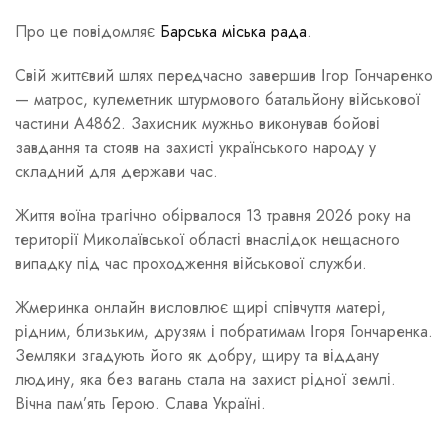
Про це повідомляє
Барська міська рада
.
Свій життєвий шлях передчасно завершив Ігор Гончаренко
— матрос, кулеметник штурмового батальйону військової
частини А4862. Захисник мужньо виконував бойові
завдання та стояв на захисті українського народу у
складний для держави час.
Життя воїна трагічно обірвалося 13 травня 2026 року на
території Миколаївської області внаслідок нещасного
випадку під час проходження військової служби.
Жмеринка онлайн висловлює щирі співчуття матері,
рідним, близьким, друзям і побратимам Ігоря Гончаренка.
Земляки згадують його як добру, щиру та віддану
людину, яка без вагань стала на захист рідної землі.
Вічна пам’ять Герою. Слава Україні.