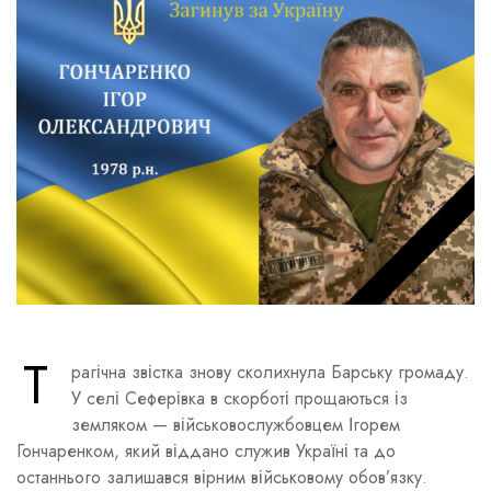
Т
рагічна звістка знову сколихнула Барську громаду.
У селі Сеферівка в скорботі прощаються із
земляком — військовослужбовцем Ігорем
Гончаренком, який віддано служив Україні та до
останнього залишався вірним військовому обов’язку.