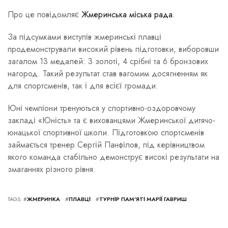
Про це повідомляє
Жмеринська міська рада.
За підсумками виступів жмеринські плавці
продемонстрували високий рівень підготовки, виборовши
загалом 13 медалей: 3 золоті, 4 срібні та 6 бронзових
нагород. Такий результат став вагомим досягненням як
для спортсменів, так і для всієї громади.
Юні чемпіони тренуються у спортивно-оздоровчому
закладі «Юність» та є вихованцями Жмеринської дитячо-
юнацької спортивної школи. Підготовкою спортсменів
займається тренер Сергій Панфілов, під керівництвом
якого команда стабільно демонструє високі результати на
змаганнях різного рівня.
TAGS: #
ЖМЕРИНКА
#
ПЛАВЦІ
#
ТУРНІР ПАМ’ЯТІ МАРІЇ ГАВРИШ