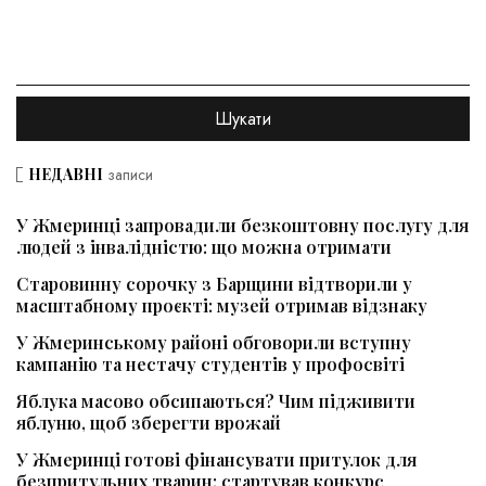
НЕДАВНІ
записи
У Жмеринці запровадили безкоштовну послугу для
людей з інвалідністю: що можна отримати
Старовинну сорочку з Барщини відтворили у
масштабному проєкті: музей отримав відзнаку
У Жмеринському районі обговорили вступну
кампанію та нестачу студентів у профосвіті
Яблука масово обсипаються? Чим підживити
яблуню, щоб зберегти врожай
У Жмеринці готові фінансувати притулок для
безпритульних тварин: стартував конкурс