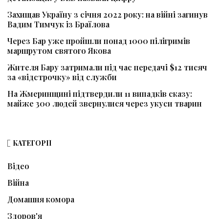
Захищав Україну з січня 2022 року: на війні загинув
Вадим Тимчук із Браїлова
Через Бар уже пройшли понад 1000 пілігримів
маршрутом святого Якова
Жителя Бару затримали під час передачі $12 тисяч
за «відстрочку» від служби
На Жмеринщині підтвердили 11 випадків сказу:
майже 300 людей звернулися через укуси тварин
КАТЕГОРІЇ
Відео
Війна
Домашня комора
Здоров'я