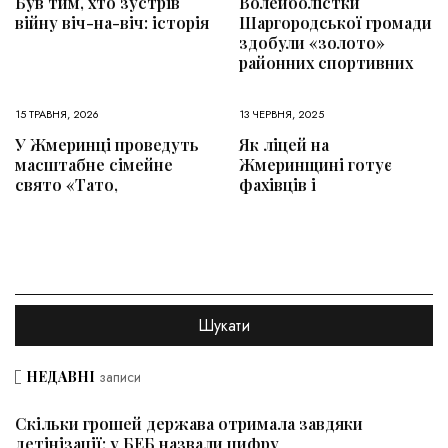
Був тим, хто зустрів
Волейболістки
війну віч-на-віч: історія
Шаргородської громади
здобули «золото»
районних спортивних
15 ТРАВНЯ, 2026
13 ЧЕРВНЯ, 2025
У Жмеринці проведуть
Як ліцей на
масштабне сімейне
Жмеринщині готує
свято «Тато,
фахівців і
НЕДАВНІ
записи
Скільки грошей держава отримала завдяки
детінізації: у БЕБ назвали цифру