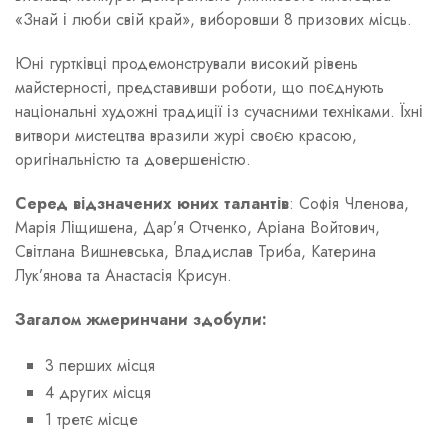
«Знай і люби свій край», виборовши 8 призових місць.
Юні гуртківці продемонстрували високий рівень
майстерності, представивши роботи, що поєднують
національні художні традиції із сучасними техніками. Їхні
витвори мистецтва вразили журі своєю красою,
оригінальністю та довершеністю.
Серед відзначених юних талантів
: Софія Членова,
Марія Ліщишена, Дар’я Отченко, Аріана Войтович,
Світлана Вишневська, Владислав Триба, Катерина
Лук’янова та Анастасія Крисун.
Загалом жмеринчани здобули:
3 перших місця
4 других місця
1 третє місце