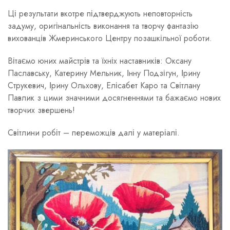
Ці результати вкотре підтверджують неповторність
задуму, оригінальність виконання та творчу фантазію
вихованців Жмеринського Центру позашкільної роботи.
Вітаємо юних майстрів та їхніх наставників: Оксану
Паславську, Катерину Мельник, Інну Подзігун, Ірину
Струкевич, Ірину Ольхову, Елісабет Каро та Світлану
Павлик з цими значними досягненнями та бажаємо нових
творчих звершень!
Світлини робіт – переможців далі у матеріалі.