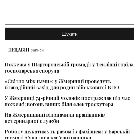
НЕДАВНІ
записи
Пожежа у Шаргородській громаді: у Теклівці горіла
господарська споруда
«Світло між нами»: у Жмеринці проведуть
благодійний захід для родин військових і ВПО
У Жмеринці 74-річний чоловік постраждав під час
пожежі: вогонь виник біля електроскутера
На Жмеринщині відзначили працівників
ветеринарної служби
Роботу шукатимуть разом із фахівцем: у Барській
громаді з’явилися кар’єрні радники