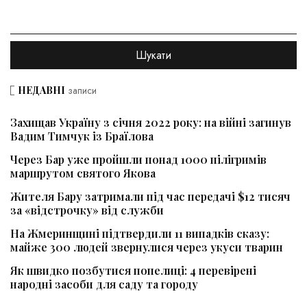
НЕДАВНІ
записи
Захищав Україну з січня 2022 року: на війні загинув
Вадим Тимчук із Браїлова
Через Бар уже пройшли понад 1000 пілігримів
маршрутом святого Якова
Жителя Бару затримали під час передачі $12 тисяч
за «відстрочку» від служби
На Жмеринщині підтвердили 11 випадків сказу:
майже 300 людей звернулися через укуси тварин
Як швидко позбутися попелиці: 4 перевірені
народні засоби для саду та городу