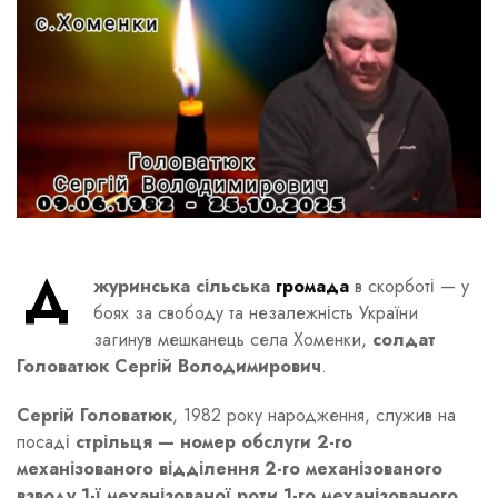
Д
журинська сільська
громада
в скорботі — у
боях за свободу та незалежність України
загинув мешканець села Хоменки,
солдат
Головатюк Сергій Володимирович
.
Сергій Головатюк
, 1982 року народження, служив на
посаді
стрільця — номер обслуги 2-го
механізованого відділення 2-го механізованого
взводу 1-ї механізованої роти 1-го механізованого