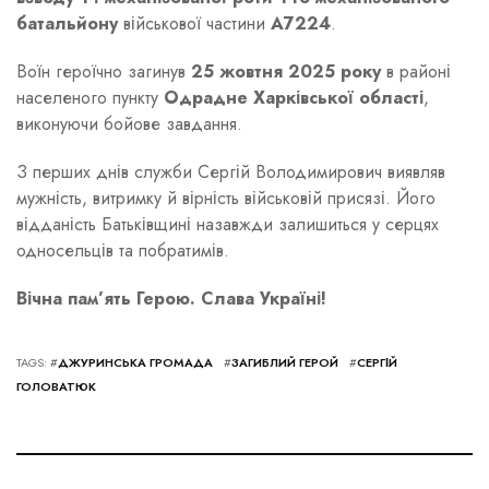
батальйону
військової частини
А7224
.
Воїн героїчно загинув
25 жовтня 2025 року
в районі
населеного пункту
Одрадне Харківської області
,
виконуючи бойове завдання.
З перших днів служби Сергій Володимирович виявляв
мужність, витримку й вірність військовій присязі. Його
відданість Батьківщині назавжди залишиться у серцях
односельців та побратимів.
Вічна пам’ять Герою. Слава Україні!
TAGS: #
ДЖУРИНСЬКА ГРОМАДА
#
ЗАГИБЛИЙ ГЕРОЙ
#
СЕРГІЙ
ГОЛОВАТЮК