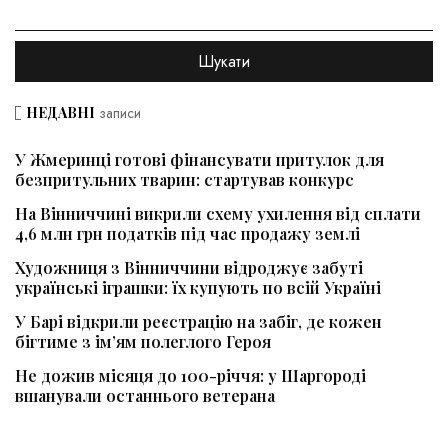
НЕДАВНІ
записи
У Жмеринці готові фінансувати притулок для
безпритульних тварин: стартував конкурс
На Вінниччині викрили схему ухилення від сплати
4,6 млн грн податків під час продажу землі
Художниця з Вінниччини відроджує забуті
українські іграшки: їх купують по всій Україні
У Барі відкрили реєстрацію на забіг, де кожен
бігтиме з ім’ям полеглого Героя
Не дожив місяця до 100-річчя: у Шаргороді
вшанували останнього ветерана