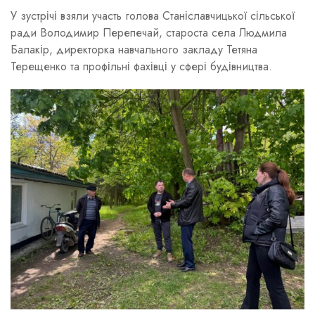
У зустрічі взяли участь голова Станіславчицької сільської
ради Володимир Перепечай, староста села Людмила
Балакір, директорка навчального закладу Тетяна
Терещенко та профільні фахівці у сфері будівництва.