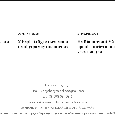
30 КВІТНЯ, 2026
2 ГРУДНЯ, 2025
ся з
У Барі відбудеться акція
На Вінниччині М
на підтримку полонених
провів логістичн
хакатон для
Контакти редакції:
Email: vinnychchyna.online@gmail.com
Тел:+38 098 031 08 61
Головний редактор: Голошивець Анастасія
Засновник: ТОВ «УКРАЇНСЬКА МЕДІАПЛАТФОРМА»
Рішення Національної ради України з питань телебачення і радіомовлення №163