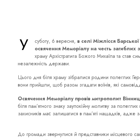
У
суботу, 6 вересня,
в селі Міжлісся Барсько
освячення Меморіалу на честь загиблих з
храму Архістратига Божого Михаїла та став сим
незалежність держави.
Цього дня біля храму зібралися родини полеглих Герої
вони прийшли, щоб разом згадати воїнів, які самовід
Освячення Меморіалу провів митрополит Вінниц
біля пам’ятного знаку заупокійну молитву за полеглих
захисників має залишатися в пам’яті нащадків, адже 
До громади звернулися й представники місцевого сам