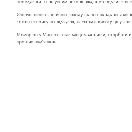
передавати її наступним поколінням, щоб подвиг воїн
Зворушливою частиною заходу стало покладання квітів
кожен із присутніх відчував, наскільки високу ціну за
Меморіал у Міжліссі став місцем молитви, скорботи й
про них пам’ятають.