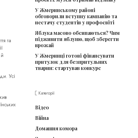
У Жмеринському районі
обговорили вступну кампанію та
нестачу студентів у профосвіті
Яблука масово обсипаються? Чим
підживити яблуню, щоб зберегти
тя та
врожай
ії
 й
У Жмеринці готові фінансувати
притулок для безпритульних
тварин: стартував конкурс
ди. Усі
Категорії
жив
їнських
Відео
Війна
Домашня комора