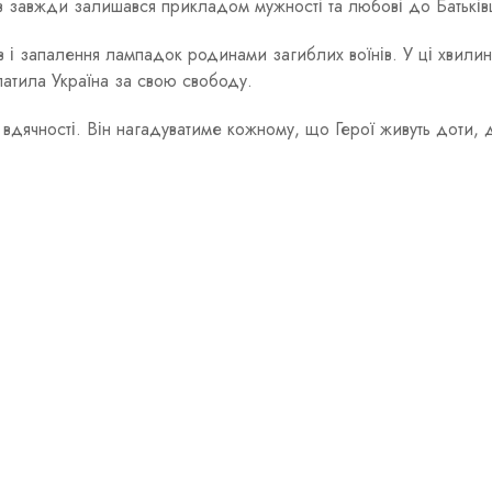
ів завжди залишався прикладом мужності та любові до Батькі
 і запалення лампадок родинами загиблих воїнів. У ці хвили
платила Україна за свою свободу.
 вдячності. Він нагадуватиме кожному, що Герої живуть доти, 