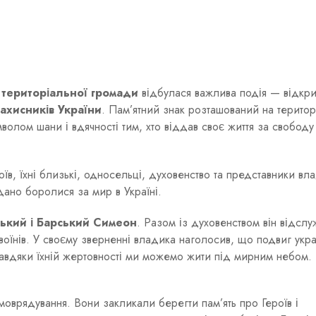
ї територіальної громади
відбулася важлива подія — відкрит
ахисників України
. Пам’ятний знак розташований на територ
волом шани і вдячності тим, хто віддав своє життя за свободу
в, їхні близькі, односельці, духовенство та представники вла
дано боролися за мир в Україні.
ький і Барський Симеон
. Разом із духовенством він відслу
 воїнів. У своєму зверненні владика наголосив, що подвиг укра
завдяки їхній жертовності ми можемо жити під мирним небом.
оврядування. Вони закликали берегти пам’ять про Героїв і