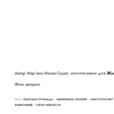
Автор Мар’яна Махан-Гуцал, ексклюзивно для
Жме
Фото авторки
.
TAGS: #
БАРСЬКА ГРОМАДА
#
ЖМЕРИНКА ОНЛАЙН
#
МИТРОПОЛИТ В
ЗАХИСНИКІВ
#
СЕЛО МІЖЛІССЯ