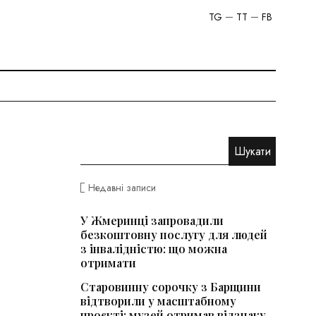
TG
TT
FB
Недавні записи
У Жмеринці запровадили
безкоштовну послугу для людей
з інвалідністю: що можна
отримати
Старовинну сорочку з Барщини
відтворили у масштабному
проєкті: музей отримав відзнаку