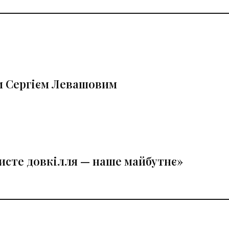
м Сергієм Левашовим
исте довкілля — наше майбутнє»