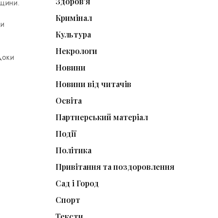
Здоров'я
вщини.
Кримінал
ни
Культура
Некрологи
доки
Новини
Новини від читачів
Освіта
Партнерський матеріал
Події
Політика
Привітання та поздоровлення
Сад і Город
Спорт
Тексти