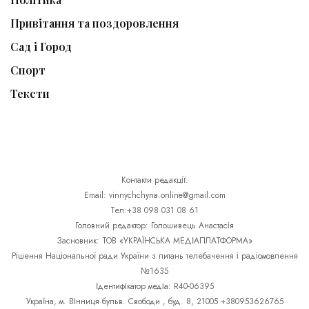
Привітання та поздоровлення
Сад і Город
Спорт
Тексти
Контакти редакції:
Email: vinnychchyna.online@gmail.com
Тел:+38 098 031 08 61
Головний редактор: Голошивець Анастасія
Засновник: ТОВ «УКРАЇНСЬКА МЕДІАПЛАТФОРМА»
Рішення Національної ради України з питань телебачення і радіомовлення
№1635
Ідентифікатор медіа: R40-06395
Україна, м. Вінниця бульв. Свободи , буд. 8, 21005 +380953626765