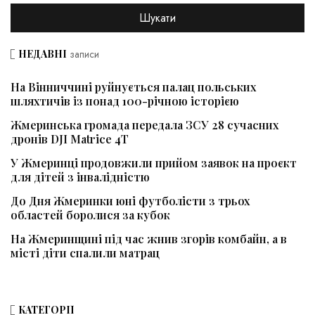
НЕДАВНІ
записи
На Вінниччині руйнується палац польських
шляхтичів із понад 100-річною історією
Жмеринська громада передала ЗСУ 28 сучасних
дронів DJI Matrice 4T
У Жмеринці продовжили прийом заявок на проєкт
для дітей з інвалідністю
До Дня Жмеринки юні футболісти з трьох
областей боролися за кубок
На Жмеринщині під час жнив згорів комбайн, а в
місті діти спалили матрац
КАТЕГОРІЇ