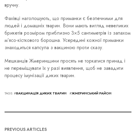
вручну.
Фахівці наголошують, що приманки є безпечними для
людей і домашніх тварин. Вони мають вигляд невеликих
брикетів розміром приблизно 3×5 сантиметрів із запахом
м’ясо-кісткового борошна. Усередині кожної приманки
знаходиться капсула з вакциною проти сказу.
Мешканців Жмеринщини просять не торкатися принад і
не переміщувати їх у разі виявлення, щоб не завадити
процесу імунізації диких тварин.
TAGS: #
ВАКЦИНАЦІЯ ДИКИХ ТВАРИН
#
ЖМЕРИНСЬКИЙ РАЙОН
PREVIOUS ARTICLES