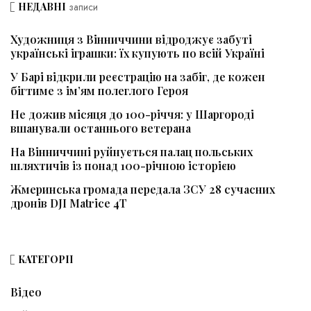
НЕДАВНІ
записи
Художниця з Вінниччини відроджує забуті
українські іграшки: їх купують по всій Україні
У Барі відкрили реєстрацію на забіг, де кожен
бігтиме з ім’ям полеглого Героя
Не дожив місяця до 100-річчя: у Шаргороді
вшанували останнього ветерана
На Вінниччині руйнується палац польських
шляхтичів із понад 100-річною історією
Жмеринська громада передала ЗСУ 28 сучасних
дронів DJI Matrice 4T
КАТЕГОРІЇ
Відео