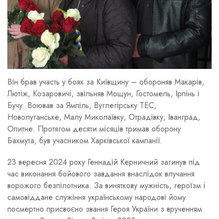
Він брав участь у боях за Київщину – обороняв Макарів,
Лютіж, Козаровичі, звільняв Мощун, Гостомель, Ірпінь і
Бучу. Воював за Ямпіль, Вуглегірську ТЕС,
Новолуганське, Малу Миколаївку, Отрадівку, Іванград,
Опитне. Протягом десяти місяців тримав оборону
Бахмута, був учасником Харківської кампанії.
23 вересня 2024 року Геннадій Керничний загинув під
час виконання бойового завдання внаслідок влучання
ворожого безпілотника. За виняткову мужність, героїзм і
самовіддане служіння українському народові йому
посмертно присвоєно звання Героя України з врученням