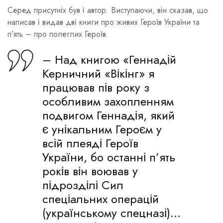
Серед присутніх був і автор. Виступаючи, він сказав, що
написав і видав дві книги про живих Героїв України та
п’ять – про полеглих Героїв.
– Над книгою «Геннадій
Керничний «Вікінг» я
працював пів року з
особливим захопленням
подвигом Геннадія, який
є унікальним Героєм у
всій плеяді Героїв
України, бо останні п’ять
років він воював у
підрозділі Сил
спеціальних операцій
(українському спецназі)…