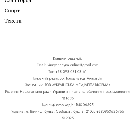
Сад і Город
Спорт
Тексти
Контакти редакції:
Email: vinnychchyna.online@gmail.com
Тел:+38 098 031 08 61
Головний редактор: Голошивець Анастасія
Засновник: ТОВ «УКРАЇНСЬКА МЕДІАПЛАТФОРМА»
Рішення Національної ради України з питань телебачення і радіомовлення
№1635
Ідентифікатор медіа: R40-06395
Україна, м. Вінниця бульв. Свободи , буд. 8, 21005 +380953626765
© 2025