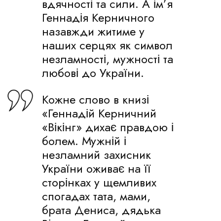
вдячності та сили. А ім’я
Геннадія Керничного
назавжди житиме у
наших серцях як символ
незламності, мужності та
любові до України.
Кожне слово в книзі
«Геннадій Керничний
«Вікінг» дихає правдою і
болем. Мужній і
незламний захисник
України оживає на її
сторінках у щемливих
спогадах тата, мами,
брата Дениса, дядька