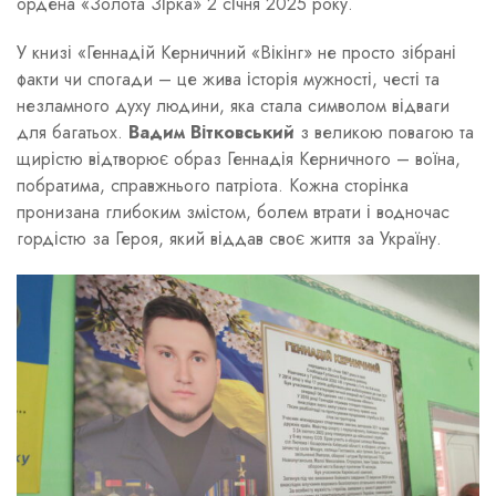
ордена «Золота Зірка» 2 січня 2025 року.
У книзі «Геннадій Керничний «Вікінг» не просто зібрані
факти чи спогади – це жива історія мужності, честі та
незламного духу людини, яка стала символом відваги
для багатьох.
Вадим Вітковський
з великою повагою та
щирістю відтворює образ Геннадія Керничного – воїна,
побратима, справжнього патріота. Кожна сторінка
пронизана глибоким змістом, болем втрати і водночас
гордістю за Героя, який віддав своє життя за Україну.