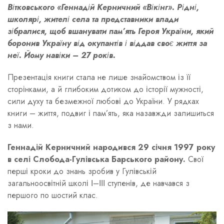
Вітковського «Геннадій Керничний «Вікінг». Рідні,
школярі, жителі села та представники влади
зібралися, щоб вшанувати пам’ять Героя України, який
боронив Україну від окупантів і віддав своє життя за
неї. Йому навіки – 27 років.
Презентація книги стала не лише знайомством із її
сторінками, а й глибоким дотиком до історії мужності,
сили духу та безмежної любові до України. У рядках
книги – життя, подвиг і пам’ять, яка назавжди залишиться
з нами.
Геннадій Керничний народився 29 січня 1997 року
в селі Слобода-Гулівська Барського району.
Свої
перші кроки до знань зробив у Гулівській
загальноосвітній школі І–ІІІ ступенів, де навчався з
першого по шостий клас.