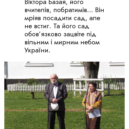
Віктора Базая, його
вчителів, побратимів… Він
мріяв посадити сад, але
не встиг. Та його сад
обов’язково зацвіте під
вільним і мирним небом
України.