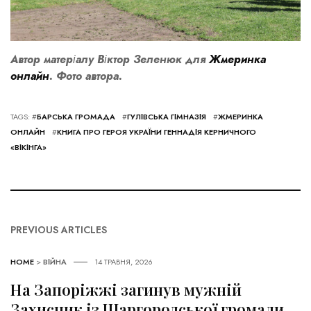
Автор матеріалу Віктор Зеленюк для
Жмеринка
онлайн
. Фото автора.
TAGS: #
БАРСЬКА ГРОМАДА
#
ГУЛІВСЬКА ГІМНАЗІЯ
#
ЖМЕРИНКА
ОНЛАЙН
#
КНИГА ПРО ГЕРОЯ УКРАЇНИ ГЕННАДІЯ КЕРНИЧНОГО
«ВІКІНГА»
PREVIOUS ARTICLES
HOME
>
ВІЙНА
14 ТРАВНЯ, 2026
На Запоріжжі загинув мужній
Захисник із Шаргородської громади