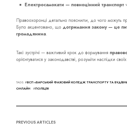
Електросамокати — повноцінний транспорт
ч
Правоохоронці детально пояснили, до чого можуть приз
Було акцентовано, що
дотримання закону — це пи
громадянина
.
Такі зустрічі — важливий крок до формування
правово
орієнтуватися у законодавстві, розуміти наслідки свої
TAGS: #
ВСП «БАРСЬКИЙ ФАХОВИЙ КОЛЕДЖ ТРАНСПОРТУ ТА БУДІВН
ОНЛАЙН
#
ПОЛІЦІЯ
PREVIOUS ARTICLES