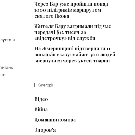
Через Бар уже пройшли понад
1000 пілігримів маршрутом
святого Якова
Жителя Бару затримали під час
передачі $12 тисяч за
«відстрочку» від служби
зустріч
На Жмеринщині підтвердили 11
випадків сказу: майже 300 людей
звернулися через укуси тварин
питань
ише
Категорії
Відео
Війна
Домашня комора
Здоров'я