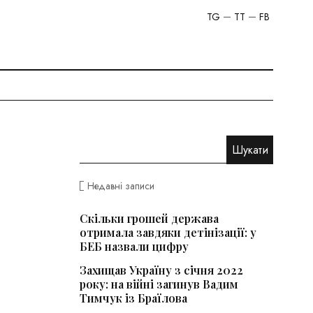
TG
TT
FB
Недавні записи
Скільки грошей держава
отримала завдяки детінізації: у
БЕБ назвали цифру
Захищав Україну з січня 2022
року: на війні загинув Вадим
Тимчук із Браїлова