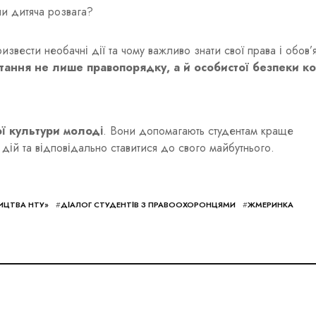
и дитяча розвага?
вести необачні дії та чому важливо знати свої права і обов’
тання не лише правопорядку, а й особистої безпеки к
ї культури молоді
. Вони допомагають студентам краще
х дій та відповідально ставитися до свого майбутнього.
ИЦТВА НТУ»
#
ДІАЛОГ СТУДЕНТІВ З ПРАВООХОРОНЦЯМИ
#
ЖМЕРИНКА