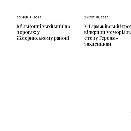
25 КВІТНЯ, 2025
3 ЖОВТНЯ, 2025
Мільйонні махінації на
У Гармаківській гро
дорогах: у
відкрили меморіал
Жмеринському районі
стелу Героям-
захисникам