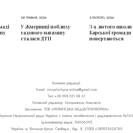
28 ТРАВНЯ, 2026
5 ЛЮТОГО, 2026
маді
У Жмеринці поблизу
З 9 лютого школи
ьну
садового магазину
Барської громади
сталася ДТП
повертаються
Контакти редакції:
Email: vinnychchyna.online@gmail.com
Тел:+38 098 031 08 61
Головний редактор: Голошивець Анастасія
Засновник: ТОВ «УКРАЇНСЬКА МЕДІАПЛАТФОРМА»
Рішення Національної ради України з питань телебачення і радіомовлення №163
Ідентифікатор медіа: R40-06395
Україна, м. Вінниця бульв. Свободи , буд. 8, 21005 +380953626765