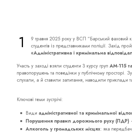
1
9 травня 2025 року у ВСП “Барський фаховий к
студентів із представниками поліції. Захід про
«Адміністративна і кримінальна відповіда
Участь у заході взяли студенти 3 курсу груп
АМ-115 т
правопорушень та поведінки у публічному просторі. Зу
слухали, а й ставили запитання, наводили приклади 
Ключові теми зустрічі:
Види
адміністративної та кримінальної відпо
Порушення правил дорожнього руху (ПДР)
—
Алкоголь у громадських місцях
: яка передбач