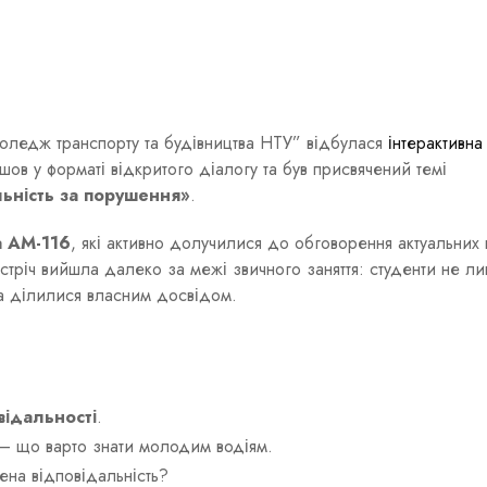
оледж транспорту та будівництва НТУ” відбулася
інтерактивна 
йшов у форматі відкритого діалогу та був присвячений темі
льність за порушення»
.
а АМ-116
, які активно долучилися до обговорення актуальних 
стріч вийшла далеко за межі звичного заняття: студенти не л
та ділилися власним досвідом.
відальності
.
 що варто знати молодим водіям.
ена відповідальність?