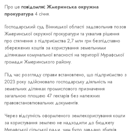
Про це
повідомляє
Жмеринська окружна
прокуратура
4 січня.
Господарський суд Вінницької області задовольнив позов
Жмеринської окружної прокуратури та ухвалив рішення
про стягнення з підприємства 2,7 млн грн безпідставно
збережених коштів за користування земельними
ділянками комунальної власності на території Мурафської
громади Жмеринського району.
Під час розгляду справи встановлено, що підприємство з
2023 року здійснювало господарську діяльність на
земельних ділянках промислового призначення
загальною площею 47 гектарів без належних
правовстановлювальних документів.
Через відсутність оформленого землекористування кошти
за користування землею не надходили до бюджету
Мурафської сільської ради, чим було завдано збитків