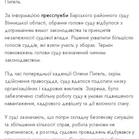
Питель.
За інформацією
пресслужби
Барського районного суду
Вінницької області, обрання голови суду відбулося з
дотриманням вимог законодавства та принципів
незалежності судової влади. Рішення ухвалили більшістю
голосів суддів, які взяли участь у зборах. Термін
повноважень голови суду визначений чинним
законодавством.
Під час попередньої каденції Олени Питель, окрім
здійснення правосуддя, суду вдалося подолати низку
організаційних і кадрових викликів. Зокрема, було
забезпечено стабільну роботу суду в умовах підвищеного
навантаження, кадрового дефіциту та дії воєнного стану.
У суді зазначають, що попри складну безпекову ситуацію
та збільшення кількості справ, робота установи не
припинялася, а розгляд судових проваджень відбувався у