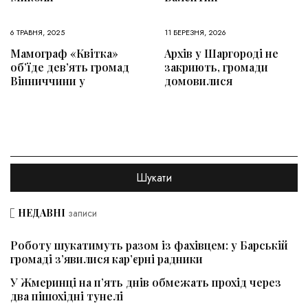
6 ТРАВНЯ, 2025
11 БЕРЕЗНЯ, 2026
Мамограф «Квітка»
Архів у Шаргороді не
об’їде дев’ять громад
закриють, громади
Вінниччини у
домовилися
НЕДАВНІ
записи
Роботу шукатимуть разом із фахівцем: у Барській
громаді з’явилися кар’єрні радники
У Жмеринці на п’ять днів обмежать прохід через
два пішохідні тунелі