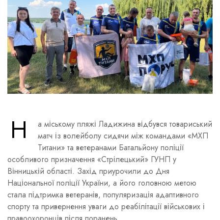
Н
а міському пляжі Ладижина відбувся товариський
матч із волейболу сидячи між командами «МХП
Титани» та ветеранами Батальйону поліції
особливого призначення «Стрілецький» ГУНП у
Вінницькій області. Захід приурочили до Дня
Національної поліції України, а його головною метою
стала підтримка ветеранів, популяризація адаптивного
спорту та привернення уваги до реабілітації військових і
правоохоронців після поранень.