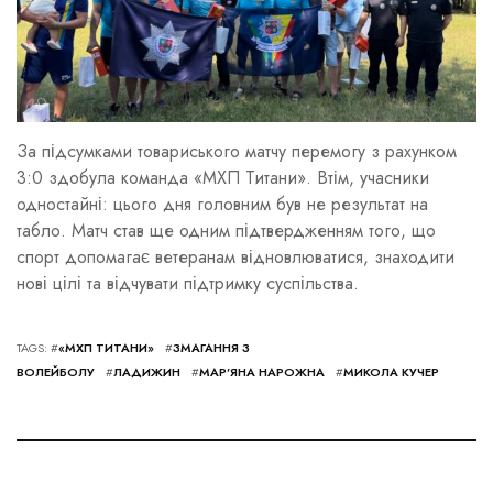
За підсумками товариського матчу перемогу з рахунком
3:0 здобула команда «МХП Титани». Втім, учасники
одностайні: цього дня головним був не результат на
табло. Матч став ще одним підтвердженням того, що
спорт допомагає ветеранам відновлюватися, знаходити
нові цілі та відчувати підтримку суспільства.
TAGS: #
«МХП ТИТАНИ»
#
ЗМАГАННЯ З
ВОЛЕЙБОЛУ
#
ЛАДИЖИН
#
МАР’ЯНА НАРОЖНА
#
МИКОЛА КУЧЕР