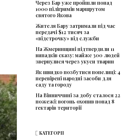
Через Бар уже пройшли понад
1000 пілігримів маршрутом
святого Якова
Жителя Бару затримали під час
передачі $12 тисяч за
«відстрочку» від служби
На Жмеринщині підтвердили 11
випадків сказу: майже 300 людей
звернулися через укуси тварин
Як швидко позбутися попелиці: 4
перевірені народні засоби для
саду та городу
На Вінниччині за добу сталося 22
пожежі: вогонь охопив понад 8
гектарів території
КАТЕГОРІЇ