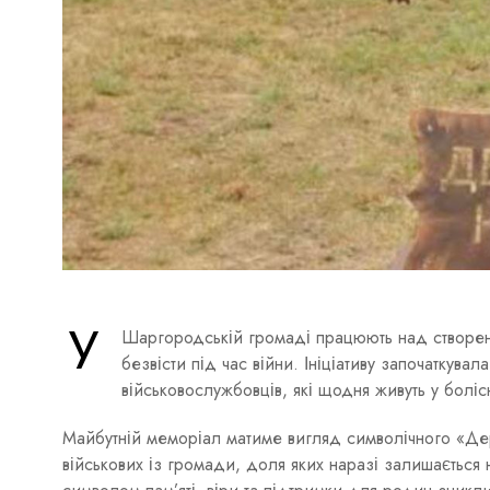
У
Шаргородській громаді працюють над створення
безвісти під час війни. Ініціативу започаткув
військовослужбовців, які щодня живуть у болісн
Майбутній меморіал матиме вигляд символічного «Дер
військових із громади, доля яких наразі залишається