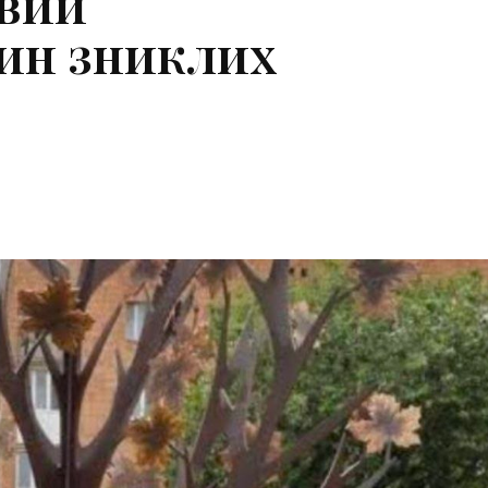
ивий
дин зниклих