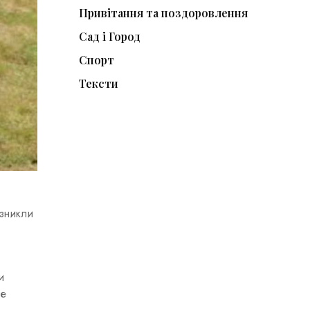
Привітання та поздоровлення
Сад і Город
Спорт
Тексти
 зникли
и
не