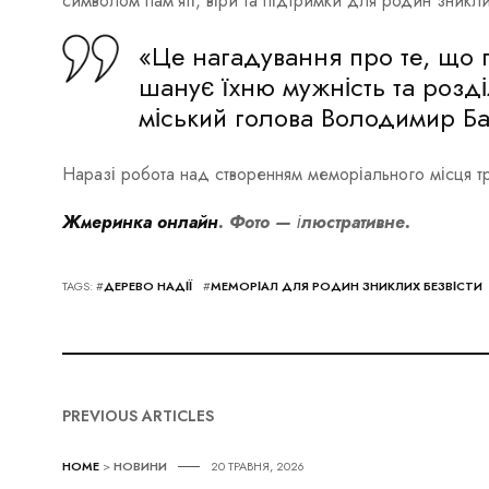
символом пам’яті, віри та підтримки для родин зникли
«Це нагадування про те, що 
шанує їхню мужність та розді
міський голова
Володимир Ба
Наразі робота над створенням меморіального місця т
Жмеринка онлайн
. Фото — ілюстративне.
TAGS: #
ДЕРЕВО НАДІЇ
#
МЕМОРІАЛ ДЛЯ РОДИН ЗНИКЛИХ БЕЗВІСТИ
PREVIOUS ARTICLES
HOME
>
НОВИНИ
20 ТРАВНЯ, 2026