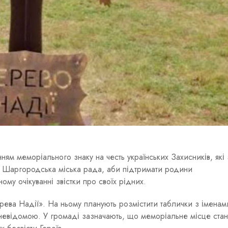
м меморіального знаку на честь українських Захисників, які
ала Шаргородська міська рада, аби підтримати родини
ому очікуванні звістки про своїх рідних.
ева Надії». На ньому планують розмістити таблички з іменам
 невідомою. У громаді зазначають, що меморіальне місце ста