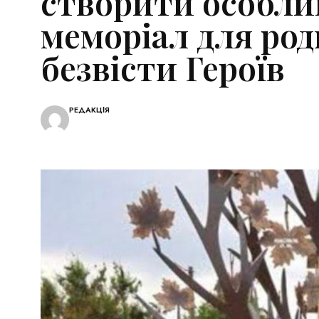
створити особл
меморіал для ро
безвісти Героїв
РЕДАКЦІЯ