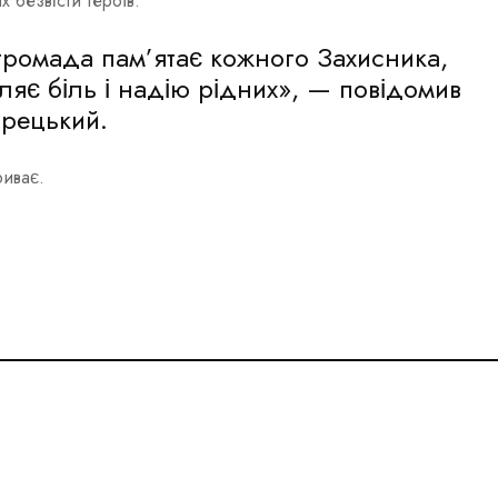
х безвісти Героїв.
громада пам’ятає кожного Захисника,
ляє біль і надію рідних», — повідомив
рецький.
риває.