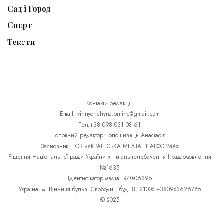
Сад і Город
Спорт
Тексти
Контакти редакції:
Email: vinnychchyna.online@gmail.com
Тел:+38 098 031 08 61
Головний редактор: Голошивець Анастасія
Засновник: ТОВ «УКРАЇНСЬКА МЕДІАПЛАТФОРМА»
Рішення Національної ради України з питань телебачення і радіомовлення
№1635
Ідентифікатор медіа: R40-06395
Україна, м. Вінниця бульв. Свободи , буд. 8, 21005 +380953626765
© 2025