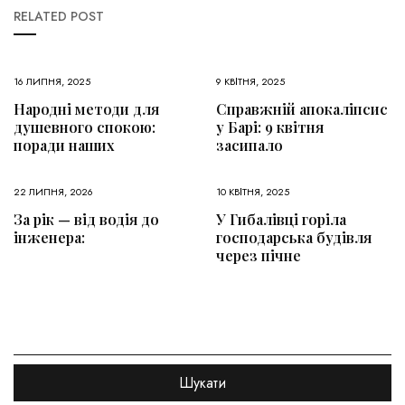
RELATED POST
16 ЛИПНЯ, 2025
9 КВІТНЯ, 2025
Народні методи для
Справжній апокаліпсис
душевного спокою:
у Барі: 9 квітня
поради наших
засипало
22 ЛИПНЯ, 2026
10 КВІТНЯ, 2025
За рік — від водія до
У Гибалівці горіла
інженера:
господарська будівля
через пічне