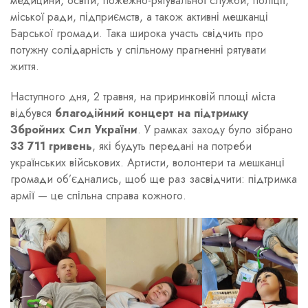
медицини, освіти, пожежно-рятувальної служби, поліції,
міської ради, підприємств, а також активні мешканці
Барської громади. Така широка участь свідчить про
потужну солідарність у спільному прагненні рятувати
життя.
Наступного дня, 2 травня, на приринковій площі міста
відбувся
благодійний концерт на підтримку
Збройних Сил України
. У рамках заходу було зібрано
33 711 гривень
, які будуть передані на потреби
українських військових. Артисти, волонтери та мешканці
громади об’єднались, щоб ще раз засвідчити: підтримка
армії — це спільна справа кожного.