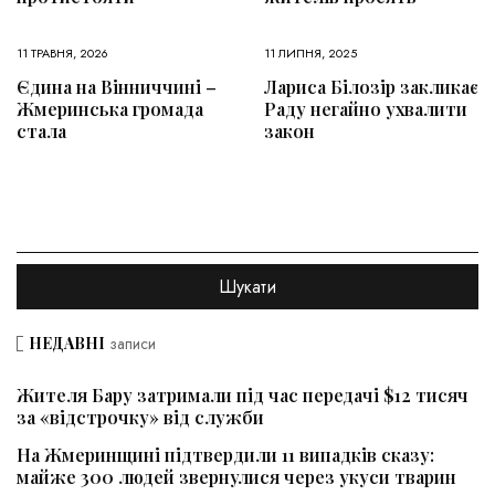
11 ТРАВНЯ, 2026
11 ЛИПНЯ, 2025
Єдина на Вінниччині –
Лариса Білозір закликає
Жмеринська громада
Раду негайно ухвалити
стала
закон
НЕДАВНІ
записи
Жителя Бару затримали під час передачі $12 тисяч
за «відстрочку» від служби
На Жмеринщині підтвердили 11 випадків сказу:
майже 300 людей звернулися через укуси тварин