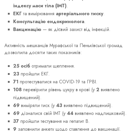
індексу маси тіла (ІМТ)
.
ЕКГ
та вимірювання
артеріального тиску
.
Консультацію ендокринолога
.
Вакцинацію
— як дієвий захист від інфекцій.
Активність мешканців Мурафської та Пеньківської громад
дозволила досягти таких показників:
25 осіб
отримали щеплення.
23
пройшли ЕКГ.
71
протестувалися на COVID-19 та ГРВІ.
108
перевірили рівень цукру в крові (у
2
виявлено
підвищений).
69
виміряли тиск (у
43
виявлено підвищений).
69
дізналися свій ІМТ (у
44
виявлено надлишковий).
37
пройшли тестування на гепатит В.
9
заповнили анкету щодо ставлення до вакцинації.