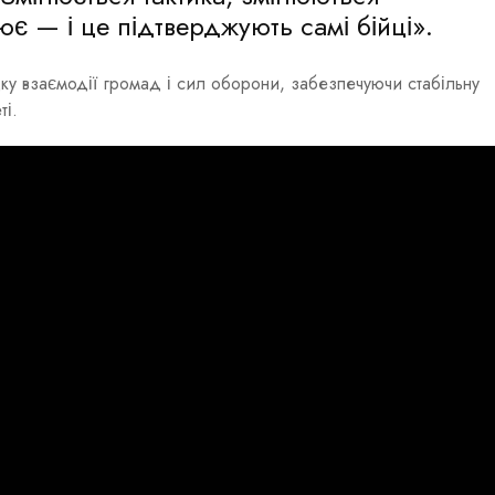
є — і це підтверджують самі бійці».
у взаємодії громад і сил оборони, забезпечуючи стабільну
ті.