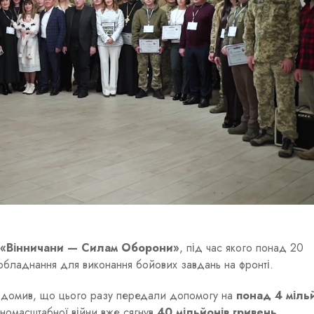
«Вінничани — Силам Оборони»
, під час якого понад 20
а обладнання для виконання бойових завдань на фронті.
ідомив, що цього разу передали допомогу на
понад 4 міль
овномасштабної війни вже сягнув
40 мільйонів гривень
.