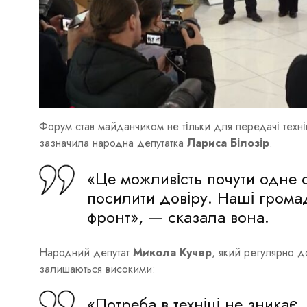
Форум став майданчиком не тільки для передачі техні
зазначила народна депутатка
Лариса Білозір
.
«Це можливість почути одне 
посилити довіру. Наші громад
фронт», — сказала вона.
Народний депутат
Микола Кучер
, який регулярно д
залишаються високими:
«Потреба в техніці не зникає.