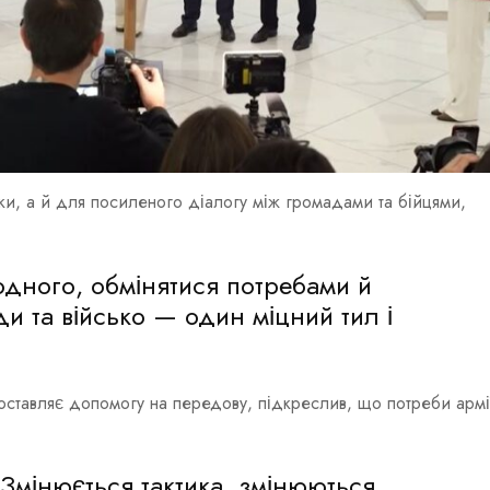
ки, а й для посиленого діалогу між громадами та бійцями,
одного, обмінятися потребами й
и та військо — один міцний тил і
оставляє допомогу на передову, підкреслив, що потреби армі
 Змінюється тактика, змінюються