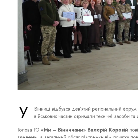
У
Вінниці відбувся дев’ятий регіональний форум
військових частин отримали технічні засоби т
Голова ГО
«Ми – Вінничани» Валерій Коровій
пов
гривень
, а загальний обсяг підтримки від початку п