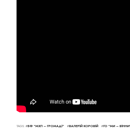
TAGS: #
БФ “МХП – ГРОМАДІ”
#
ВАЛЕРІЙ КОРОВІЙ
#
ГО “МИ – ВІНН