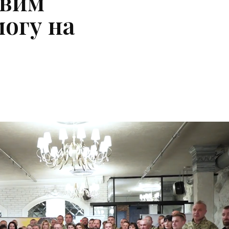
овим
огу на