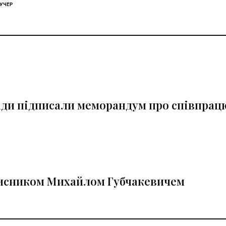
УЧЕР
ади підписали меморандум про співпрац
хисником Михайлом Губчакевичем