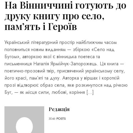
На Вінниччині готують до
друку книгу про село,
пам’ять і Героїв
Український літературний простір найближчим часом
поповниться новим виданням — збіркою «Село над
Бугом», авторкою якої є вінницька поетеса та
письменниця Наталія Ярмійчук-Запорожець. Ця книга —
поетично-прозовий твір, присвячений українському селу,
його красі, пам’яті та духу. Авторка у віршах і короткій
прозі відтворює образ села, яке розкинулося над річкою
Буг, — як місця сили, любові, коріння […]
Редакція
3046
POSTS