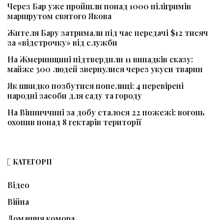
Через Бар уже пройшли понад 1000 пілігримів
маршрутом святого Якова
Жителя Бару затримали під час передачі $12 тисяч
за «відстрочку» від служби
На Жмеринщині підтвердили 11 випадків сказу:
майже 300 людей звернулися через укуси тварин
Як швидко позбутися попелиці: 4 перевірені
народні засоби для саду та городу
На Вінниччині за добу сталося 22 пожежі: вогонь
охопив понад 8 гектарів території
КАТЕГОРІЇ
Відео
Війна
Домашня комора