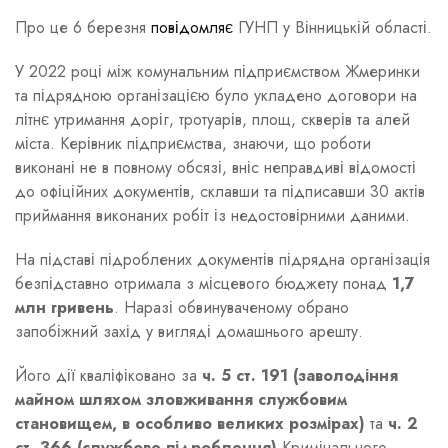
Про це 6 березня
повідомляє
ГУНП у Вінницькій області.
У 2022 році між комунальним підприємством Жмеринки
та підрядною організацією було укладено договори на
літнє утримання доріг, тротуарів, площ, скверів та алей
міста. Керівник підприємства, знаючи, що роботи
виконані не в повному обсязі, вніс неправдиві відомості
до офіційних документів, склавши та підписавши 30 актів
приймання виконаних робіт із недостовірними даними.
На підставі підроблених документів підрядна організація
безпідставно отримала з місцевого бюджету понад
1,7
млн гривень
. Наразі обвинуваченому обрано
запобіжний захід у вигляді домашнього арешту.
Його дії кваліфіковано за
ч. 5 ст. 191 (заволодіння
майном шляхом зловживання службовим
становищем, в особливо великих розмірах)
та
ч. 2
ст. 366 (службове підроблення)
Кримінального