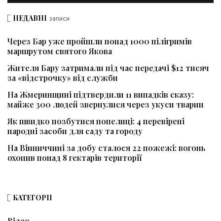
НЕДАВНІ
записи
Через Бар уже пройшли понад 1000 пілігримів
маршрутом святого Якова
Жителя Бару затримали під час передачі $12 тисяч
за «відстрочку» від служби
На Жмеринщині підтвердили 11 випадків сказу:
майже 300 людей звернулися через укуси тварин
Як швидко позбутися попелиці: 4 перевірені
народні засоби для саду та городу
На Вінниччині за добу сталося 22 пожежі: вогонь
охопив понад 8 гектарів території
КАТЕГОРІЇ
Відео