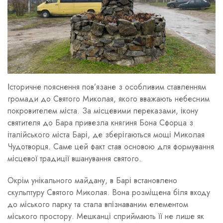
Історичне пояснення пов’язане з особливим ставленням
громади до Святого Миколая, якого вважають небесним
покровителем міста. За місцевими переказами, ікону
святителя до Бара привезла княгиня Бона Сфорца з
італійського міста Барі, де зберігаються мощі Миколая
Чудотворця. Саме цей факт став основою для формування
місцевої традиції вшанування святого.
Окрім унікального майдану, в Барі встановлено
скульптуру Святого Миколая. Вона розміщена біля входу
до міського парку та стала впізнаваним елементом
міського простору. Мешканці сприймають її не лише як