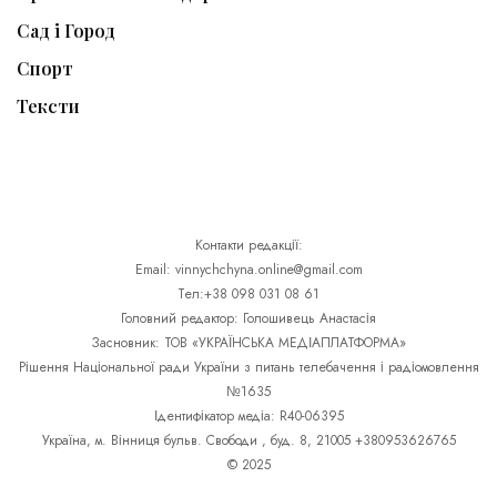
Сад і Город
Спорт
Тексти
Контакти редакції:
Email: vinnychchyna.online@gmail.com
Тел:+38 098 031 08 61
Головний редактор: Голошивець Анастасія
Засновник: ТОВ «УКРАЇНСЬКА МЕДІАПЛАТФОРМА»
Рішення Національної ради України з питань телебачення і радіомовлення
№1635
Ідентифікатор медіа: R40-06395
Україна, м. Вінниця бульв. Свободи , буд. 8, 21005 +380953626765
© 2025