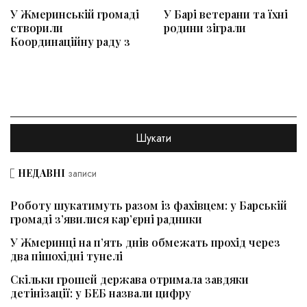
У Жмеринській громаді
У Барі ветерани та їхні
створили
родини зіграли
Координаційну раду з
НЕДАВНІ
записи
Роботу шукатимуть разом із фахівцем: у Барській
громаді з’явилися кар’єрні радники
У Жмеринці на п’ять днів обмежать прохід через
два пішохідні тунелі
Скільки грошей держава отримала завдяки
детінізації: у БЕБ назвали цифру