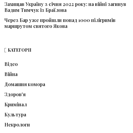
Захищав Україну з січня 2022 року: на війні загинув
Вадим Тимчук із Браїлова
Через Бар уже пройшли понад 1000 пілігримів
маршрутом святого Якова
КАТЕГОРІЇ
Відео
Війна
Домашня комора
Здоров'я
Кримінал
Культура
Некрологи