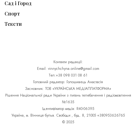
Сад і Город
Спорт
Тексти
Контакти редакції:
Email: vinnychchyna.online@gmail.com
Тел:+38 098 031 08 61
Головний редактор: Голошивець Анастасія
Засновник: ТОВ «УКРАЇНСЬКА МЕДІАПЛАТФОРМА»
Рішення Національної ради України з питань телебачення і радіомовлення
№1635
Ідентифікатор медіа: R40-06395
Україна, м. Вінниця бульв. Свободи , буд. 8, 21005 +380953626765
© 2025