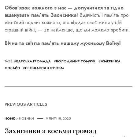
Обов’язок кожного з нас — долучитися та гідно
вшанувати пам’ять Захисника!
Вдячність і пам’ять про
життєвий подвиг кожного, хто віддав своє життя у цій
страшній війні, — це найменше, що ми можемо зробити.
Вічна та світла пам’ять нашому мужньому Воїну!
TAGS: #
БАРСЬКА ГРОМАДА
#
ВОЛОДИМИР ТОМЧУК
#
ЖМЕРИНКА
ОНЛАЙН
#
ПРОЩАННЯ З ГЕРОЄМ
PREVIOUS ARTICLES
HOME
>
НОВИНИ
9 ЛИПНЯ, 2025
Захисники з восьми громад