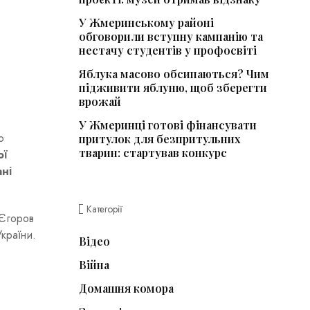
У Жмеринському районі
обговорили вступну кампанію та
нестачу студентів у профосвіті
Яблука масово обсипаються? Чим
підживити яблуню, щоб зберегти
врожай
У Жмеринці готові фінансувати
о
притулок для безпритульних
тварин: стартував конкурс
ої
ні
Категорії
 Єгоров
країни.
Відео
Війна
Домашня комора