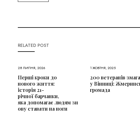
RELATED POST
28 ЛИПНЯ, 2026
1 ЖОВТНЯ, 2025
Перші кроки до
200 ветеранів змаг
нового життя:
у Вінниці: Жмеринс
історія 21-
громада
річної барчанки,
яка допомагає людям зн
ову ставати на ноги