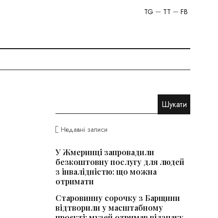
TG
TT
FB
Недавні записи
У Жмеринці запровадили
безкоштовну послугу для людей
з інвалідністю: що можна
отримати
Старовинну сорочку з Барщини
відтворили у масштабному
проєкті: музей отримав відзнаку