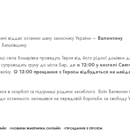
ччині віддає останню шану захиснику України —
Валентину
и Батьківщину.
нці села Комарівка проведуть Героя від його рідної домівки д
 супроводить труну до міста Бар, де
о 12:00 у костелі Свят
воїну.
О 13:00 прощання з Героєм відбудеться на майда
ися в скорботі та підтримці родини загиблого. Воїн Валентин
і до останнього залишався на передовій боротьби за свободу У
АЙН
#
НОВИНИ ЖМЕРИНКА ОНЛАЙН
#
ПРОЩАННЯ З ГЕРОЄМ