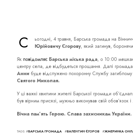
С
ьогодні, 4 травня, Барська громада на Вінни
Юрійовичу Єгорову
, який загинув, бороняч
Як
повідомляє
Барська міська рада
, о 10:00 мешка
центру села, де відбудеться прощання. Далі громада
Анни
буде відслужено похоронну Службу загиблому 
Святого Миколая.
У ці важкі хвилини жителі Барської громади об’єднал
був вірним присязі, мужньо виконував свій обов’язок 
Вічна пам’ять Герою. Слава захисникам України.
TAGS: #
БАРСЬКА ГРОМАДА
#
ВАЛЕНТИН ЄГОРОВ
#
ЖМЕРИНКА ОНЛ