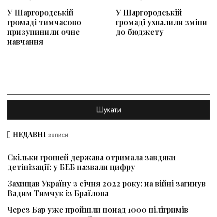
У Шаргородській
У Шаргородській
громаді тимчасово
громаді ухвалили зміни
призупинили очне
до бюджету
навчання
НЕДАВНІ
записи
Скільки грошей держава отримала завдяки
детінізації: у БЕБ назвали цифру
Захищав Україну з січня 2022 року: на війні загинув
Вадим Тимчук із Браїлова
Через Бар уже пройшли понад 1000 пілігримів