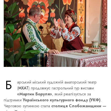
Б
арський міський художній аматорський театр
(
МХАТ
) продовжує гастрольний тур вистави
«Мартин Боруля»
, який реалізується за
підтримки
Українського культурного фонду (УКФ)
.
Черговою зупинкою стала
столиця Слобожанщини —