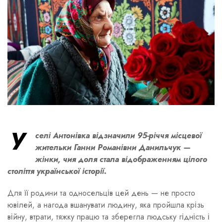
У
селі Антонівка відзначили 95-річчя місцевої
жительки Ганни Романівни Данильчук —
жінки, чия доля стала відображенням цілого
століття української історії.
Для її родини та односельців цей день — не просто
ювілей, а нагода вшанувати людину, яка пройшла крізь
війну, втрати, тяжку працю та зберегла людську гідність і