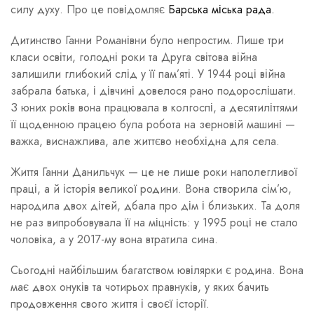
силу духу. Про це повідомляє
Барська міська рада.
Дитинство Ганни Романівни було непростим. Лише три
класи освіти, голодні роки та Друга світова війна
залишили глибокий слід у її пам’яті. У 1944 році війна
забрала батька, і дівчині довелося рано подорослішати.
З юних років вона працювала в колгоспі, а десятиліттями
її щоденною працею була робота на зерновій машині —
важка, виснажлива, але життєво необхідна для села.
Життя Ганни Данильчук — це не лише роки наполегливої
праці, а й історія великої родини. Вона створила сім’ю,
народила двох дітей, дбала про дім і близьких. Та доля
не раз випробовувала її на міцність: у 1995 році не стало
чоловіка, а у 2017-му вона втратила сина.
Сьогодні найбільшим багатством ювілярки є родина. Вона
має двох онуків та чотирьох правнуків, у яких бачить
продовження свого життя і своєї історії.