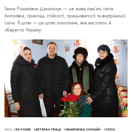
Ганна Романівна Данильчук — це жива пам’ять села
Антонівка, приклад стійкості, працьовитості та внутрішньої
сили. Її шлях — це шлях покоління, яке вистояло й
зберегло Україну.
TAGS: #
95 РОКІВ
#
ВЕТЕРАН ПРАЦІ
#
ЖМЕРИНКА ОНЛАЙН
#
СЕЛО